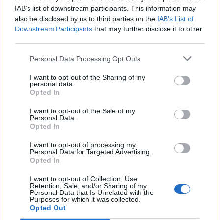
IAB’s list of downstream participants. This information may
Επιπλέον, βεβαιώθηκαν τριάντα οκτώ (38)
also be disclosed by us to third parties on the
IAB’s List of
παραβάσεις του Κώδικα Οδικής Κυκλοφορίας,
Downstream Participants
that may further disclose it to other
third parties.
καθώς και δέκα (10) παραβάσεις του
Υγειονομικού Κανονισμού.
Personal Data Processing Opt Outs
Κατά τη διάρκεια των επιχειρήσεων,
I want to opt-out of the Sharing of my
personal data.
κατασχέθηκαν, ποσότητα κατεργασμένης
Opted In
κάνναβης 0,1 γραμμαρίων, ποσότητα
I want to opt-out of the Sale of my
ακατέργαστης κάνναβης 0,3 γραμμαρίων, καθώς
Personal Data.
Opted In
και 1.750 πλακίδια οικοδομής και έξι (6) σάκοι
κόλλας πλακιδίων, ως προερχόμενα από κλοπή.
I want to opt-out of processing my
Personal Data for Targeted Advertising.
Opted In
Οι συλληφθέντες θα οδηγηθούν στους κατά
I want to opt-out of Collection, Use,
τόπους Εισαγγελείς Πλημμελειοδικών.
Retention, Sale, and/or Sharing of my
Personal Data that Is Unrelated with the
Purposes for which it was collected.
Οι δράσεις αυτές είναι στοχευμένες και
Opted Out
αποσκοπούν στην πρόληψη, αλλά και την