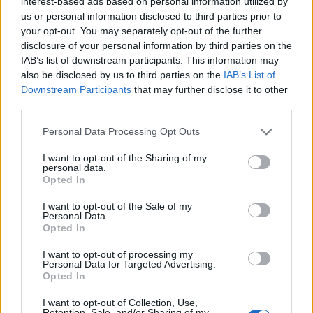
interest-based ads based on personal information utilized by
us or personal information disclosed to third parties prior to
your opt-out. You may separately opt-out of the further
Οι συλληφθέντες θα οδηγηθούν στον κ.
disclosure of your personal information by third parties on the
Εισαγγελέα Πρωτοδικών Σπάρτης.
IAB’s list of downstream participants. This information may
also be disclosed by us to third parties on the
IAB’s List of
Downstream Participants
that may further disclose it to other
Τις αστυνομικές έρευνες και την προανάκριση,
third parties.
διενεργεί το Τμήματα Ασφαλείας Σπάρτης.
Personal Data Processing Opt Outs
I want to opt-out of the Sharing of my
personal data.
Opted In
I want to opt-out of the Sale of my
Personal Data.
Opted In
I want to opt-out of processing my
Personal Data for Targeted Advertising.
Opted In
I want to opt-out of Collection, Use,
Retention, Sale, and/or Sharing of my