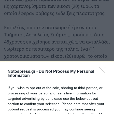
(8) χαρτονομίσματα των είκοσι (20) ευρώ, τα
οποία έφεραν σοβαρές ενδείξεις πλαστότητας.
Επιπλέον, από την αστυνομική έρευνα του
Τμήματος Ασφαλείας Σπάρτης, προέκυψε ότι ο
48χρονος επιχείρησε ανεπιτυχώς, να ανταλλάξει
νωρίτερα σε περίπτερο της πόλης, ένα (1)
χαρτονομίσματα των είκοσι (20) ευρώ, το οποίο
έφερε σοβαρές ενδείξεις πλαστότητας.
Notospress.gr -
Do Not Process My Personal
Information
Κατά τον έλεγχο, εκτός από τα παραπάνω
χαρτονομίσματα, τα οποία κατασχέθηκαν και θα
If you wish to opt-out of the sale, sharing to third parties, or
αποσταλούν για εργαστηριακή εξέταση,
processing of your personal or sensitive information for
επιπλέον κατασχέθηκαν, το χρηματικό ποσό των
targeted advertising by us, please use the below opt-out
section to confirm your selection. Please note that after your
-1.340- ευρώ, ως προϊόν εγκλήματος , καθώς και
opt-out request is processed you may continue seeing
μία πλαστή ταυτότητα Ελληνικών Αρχών.