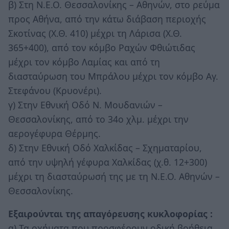
β) Στη Ν.Ε.Ο. Θεσσαλονίκης – Αθηνών, στο ρεύμα
προς Αθήνα, από την κάτω διάβαση περιοχής
Σκοτίνας (Χ.Θ. 410) μέχρι τη Λάρισα (Χ.Θ.
365+400), από τον κόμβο Ραχών Φθιώτιδας
μέχρι τον κόμβο Λαμίας και από τη
διασταύρωση του Μπράλου μέχρι τον κόμβο Αγ.
Στεφάνου (Κρυονέρι).
γ) Στην Εθνική Οδό Ν. Μουδανιών –
Θεσσαλονίκης, από το 34ο χλμ. μέχρι την
αερογέφυρα Θέρμης.
δ) Στην Εθνική Οδό Χαλκίδας – Σχηματαρίου,
από την υψηλή γέφυρα Χαλκίδας (χ.θ. 12+300)
μέχρι τη διασταύρωσή της με τη Ν.Ε.Ο. Αθηνών –
Θεσσαλονίκης.
Εξαιρούνται της απαγόρευσης κυκλοφορίας :
α) Τα οχήματα που προσφέρουν οδική βοήθεια