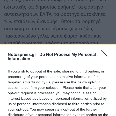
(ιδιωτικής και δημοσίας χρήσης), τα φορτηγά
αυτοκίνητα των ΕΛ.ΤΑ, τα φορτηγά αυτοκίνητα
των εταιρειών διανομής Τύπου, τα φορτηγά
αυτοκίνητα που μεταφέρουν ζώντα ζώα,
παστεριωμένο γάλα, νωπά ψάρια, κρέας και
ευπαθή προϊόντα, εφόσον το ποσοστό του
φορτίου των παραπάνω προϊόντων που
Notospress.gr -
Do Not Process My Personal
μεταφέρονται είναι τουλάχιστον το 10% του
Information
ωφέλιμου φορτίου.
β) Τα φορτηγά αυτοκίνητα μεταφοράς νερού
If you wish to opt-out of the sale, sharing to third parties, or
processing of your personal or sensitive information for
(υδροφόρα) όταν αυτά κινούνται για την
targeted advertising by us, please use the below opt-out
αντιμετώπιση δασικών πυρκαγιών.
section to confirm your selection. Please note that after your
γ) Τα φορτηγά αυτοκίνητα δημοσίας χρήσεως
opt-out request is processed you may continue seeing
interest-based ads based on personal information utilized by
(Φ.Δ.Χ.) και Φ.Ι.Χ. ψυγεία που μεταφέρουν νωπά
us or personal information disclosed to third parties prior to
οπωροκηπευτικά προϊόντα.
your opt-out. You may separately opt-out of the further
δ) Τα φορτηγά που μεταφέρουν υποπροϊόντα
disclosure of your personal information by third parties on the