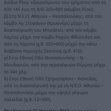
Διόδια Ρίου, εξαιρούμενου του τμήματος από τη
Χ/Θ 145 έως τη Χ/Θ 205+800 (κόμβος Ρίου).
β) Στη Ν.Ε.Ο. Αθηνών – Θεσσαλονίκης, από τον
κόμβο Αγ. Στεφάνου (Κρυονέρι) μέχρι τη
διασταύρωση του Μπράλου, από τον κόμβο
Λαμίας μέχρι τον κόμβο Ραχών Φθιώτιδας και
από τη Λάρισα (χ.θ. 365+400) μέχρι την κάτω
διάβαση περιοχής Σκοτίνας (χ.θ. 410).
γ) Στην Εθνική Οδό Θεσσαλονίκης – Ν.
Μουδανιών, από την αερογέφυρα Θέρμης μέχρι
το 34ο χλμ.
δ) Στην Εθνική Οδό Σχηματαρίου – Χαλκίδας,
από τη διασταύρωσή της με τη Ν.Ε.Ο. Αθηνών –
Θεσσαλονίκης μέχρι την υψηλή γέφυρα
Χαλκίδας (χ.θ. 12+300).
Την Κυριακή 25 Μαρτίου 2012
για το ρεύμα