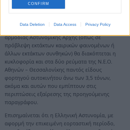
CONFIRM
ζ) Τα φορτηγά οχήματα του εθελοντικού
Οργανισμού «Το χαμόγελο του Παιδιού»
Data Deletion
Data Access
Privacy Policy
Σε εξαιρετικές περιπτώσεις
με απόφαση της
αρμόδιας Αστυνομικής Αρχής (όπως σε
πρόβλεψη εκτάκτων καιρικών φαινομένων ή
άλλων εκτάκτων συνθηκών) θα διακόπτεται η
κυκλοφορία και στα δύο ρεύματα της Ν.Ε.Ο.
Αθηνών – Θεσσαλονίκης παντός είδους
φορτηγού αυτοκινήτου άνω των 3,5 τόνων,
ακόμα και αυτών που εμπίπτουν στις
περιπτώσεις εξαίρεσης της προηγούμενης
παραγράφου.
Επισημαίνεται ότι η Ελληνική Αστυνομία, με
αφορμή την επικειμένη εορταστική περίοδο,