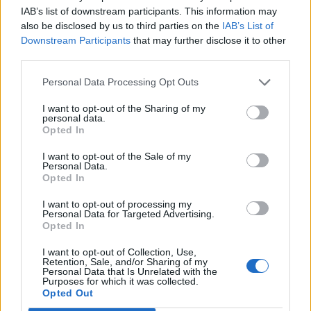
IAB’s list of downstream participants. This information may
ζωικής προέλευσης για αδρανοποίηση, εφόσον
also be disclosed by us to third parties on the
IAB’s List of
διαθέτουν σχετική άδεια από τη Διεύθυνση
Downstream Participants
that may further disclose it to other
Κτηνιατρικής της οικείας Περιφέρειας και
third parties.
συνοδεύονται από το προβλεπόμενο εμπορικό
Personal Data Processing Opt Outs
έγγραφο.
I want to opt-out of the Sharing of my
ε) Τα φορτηγά σιλοφόρα αυτοκίνητα δημοσίας
personal data.
Opted In
χρήσεως (Φ.Δ.Χ.) που μεταφέρουν έτοιμο
σκυρόδεμα, στο τμήμα της Π.Ε.Ο. Αθηνών –
I want to opt-out of the Sale of my
Personal Data.
Πατρών από τα Διόδια του Ρίου έως το Δρέπανο,
Opted In
στο ρεύμα προς Αθήνα.
I want to opt-out of processing my
στ) Τα φορτηγά οχήματα των Οργανισμών
Personal Data for Targeted Advertising.
Opted In
Κοινής Ωφέλειας (Δ.Ε.Η., Ο.Τ.Ε., Φυσικό Αέριο
κ.λ.π.) όταν κινούνται για αποκαταστάσεις
I want to opt-out of Collection, Use,
Retention, Sale, and/or Sharing of my
εκτάκτων βλαβών των δικτύων τους και μόνο
Personal Data that Is Unrelated with the
Purposes for which it was collected.
εφόσον συνοδεύονται από έγγραφη εντολή του
Opted Out
οικείου οργανισμού.