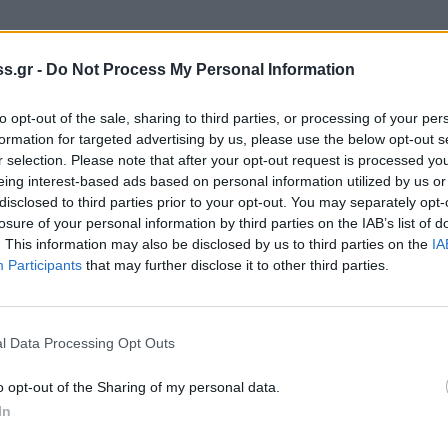
 οχήματα με κατεύθυνση το Ναύπλιο
s.gr -
Do Not Process My Personal Information
 όχημα σταμάτησε (πιθανόν για παραχώρηση
ό παράδρομο) και το όχημα που
to opt-out of the sale, sharing to third parties, or processing of your per
στο πίσω μέρος του.
formation for targeted advertising by us, please use the below opt-out s
r selection. Please note that after your opt-out request is processed y
αν τραυματισμοί ενώ έρευνα για τα ακριβή
eing interest-based ads based on personal information utilized by us or
λίου
disclosed to third parties prior to your opt-out. You may separately opt-
losure of your personal information by third parties on the IAB’s list of
. This information may also be disclosed by us to third parties on the
IA
Participants
that may further disclose it to other third parties.
l Data Processing Opt Outs
o opt-out of the Sharing of my personal data.
In