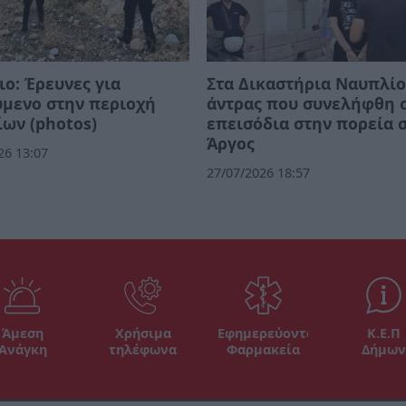
ο: Έρευνες για
Στα Δικαστήρια Ναυπλίο
μενο στην περιοχή
άντρας που συνελήφθη 
ίων (photos)
επεισόδια στην πορεία 
Άργος
26 13:07
27/07/2026 18:57
Άμεση
Χρήσιμα
Εφημερεύοντα
Κ.Ε.Π
Ανάγκη
τηλέφωνα
Φαρμακεία
Δήμων