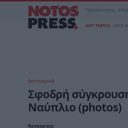
Πελοπόννησος
Ελλ
HOT TOPICS:
ΟΡΟΙ Χ
Αστυνομικά
Σφοδρή σύγκρουση
Ναύπλιο (photos)
Notospress