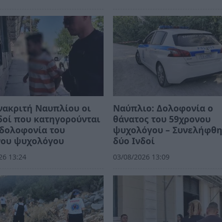
νακριτή Ναυπλίου οι
Ναύπλιο: Δολοφονία ο
δοί που κατηγορούνται
θάνατος του 59χρονου
 δολοφονία του
ψυχολόγου – Συνελήφθ
νου ψυχολόγου
δύο Ινδοί
26 13:24
03/08/2026 13:09