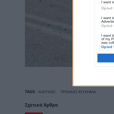
I want t
Opted 
I want 
Advertis
Opted 
I want t
of my P
was col
Opted 
TAGS:
ΝΑΥΠΛΙΟ
ΤΡΟΧΑΙΟ ΑΤΥΧΗΜΑ
Σχετικά Άρθρα