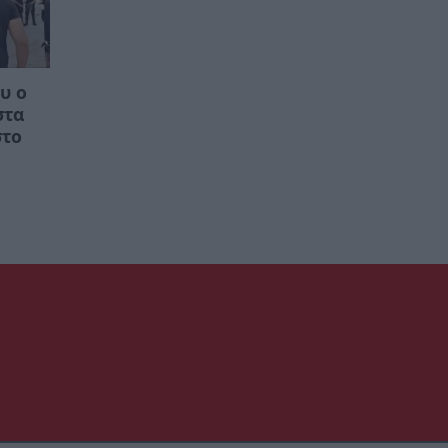
υ ο
στα
στο