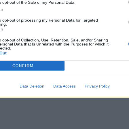
o opt-out of the Sale of my Personal Data.
In
to opt-out of processing my Personal Data for Targeted
ing.
In
o opt-out of Collection, Use, Retention, Sale, and/or Sharing
ersonal Data that Is Unrelated with the Purposes for which it
lected.
Out
CONFIRM
φωτογραφίες
Data Deletion
Data Access
Privacy Policy