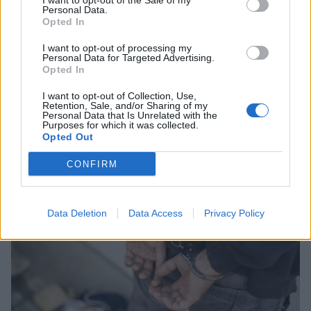
I want to opt-out of the Sale of my
Personal Data.
Opted In
I want to opt-out of processing my
Personal Data for Targeted Advertising.
Opted In
I want to opt-out of Collection, Use,
Retention, Sale, and/or Sharing of my
Personal Data that Is Unrelated with the
Purposes for which it was collected.
Στη Μεσσηνία το πρώτο Αστροπάρκο στην
Opted Out
Ελλάδα
CONFIRM
06/08/2026 13:41
Data Deletion
Data Access
Privacy Policy