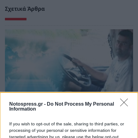
Σχετικά Άρθρα
Notospress.gr -
Do Not Process My Personal
Information
Λακωνία: Το τελευταίο δρομολόγιο «γη -
ουρανός» του Μιχάλη που τόσοι αγάπησαν
If you wish to opt-out of the sale, sharing to third parties, or
08/08/2026 09:05
processing of your personal or sensitive information for
targeted advertising by us, please use the below opt-out