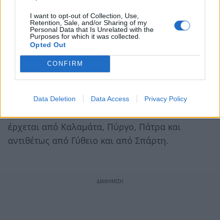
Για μία ακόμα φορά ανακύπτει θέμα προστασίας
I want to opt-out of Collection, Use,
Retention, Sale, and/or Sharing of my
των οδηγών που κινούνται στον συγκεκριμένο
Personal Data that Is Unrelated with the
Purposes for which it was collected.
δρόμο. Η τοποθέτηση προστατευτικών
Opted Out
κιγκλιδωμάτων θα πρέπει να γίνει σε όλο το
CONFIRM
μήκος του δρόμου, ενώ η σηματοδότηση θα
πρέπει να βελτιωθεί. Αξίζει να σημειωθεί ότι
μεγάλος αριθμός ανυποψίαστων τουριστών
Data Deletion
Data Access
Privacy Policy
κινείται υποχρεωτικά σε αυτόν τον δρόμο όταν
έρχεται από Καλαμάτα, Πύργο, Πάτρα και
αντιθέτως από Γύθειο και από Σπάρτη.