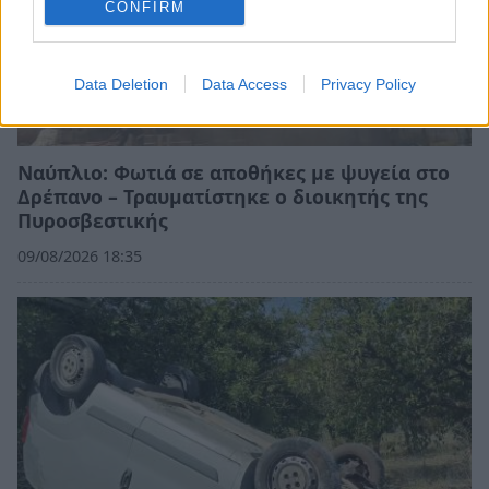
CONFIRM
Data Deletion
Data Access
Privacy Policy
Ναύπλιο: Φωτιά σε αποθήκες με ψυγεία στο
Δρέπανο – Τραυματίστηκε ο διοικητής της
Πυροσβεστικής
09/08/2026 18:35