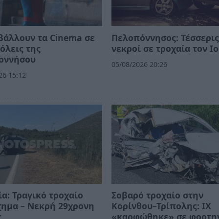
βάλλουν τα Cinema σε
Πελοπόννησος: Τέσσερι
όλεις της
νεκροί σε τροχαία τον Ι
οννήσου
05/08/2026 20:26
26 15:12
α: Τραγικό τροχαίο
Σοβαρό τροχαίο στην
χημα – Νεκρή 29χρονη
Κορίνθου–Τρίπολης: ΙΧ
ς
«καρφώθηκε» σε φορτη