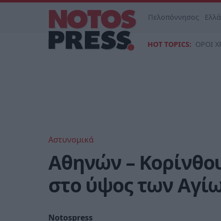
Πελοπόννησος
Ελλ
HOT TOPICS:
ΟΡΟΙ Χ
Αστυνομικά
Αθηνών – Κορίνθο
στο ύψος των Αγί
Notospress