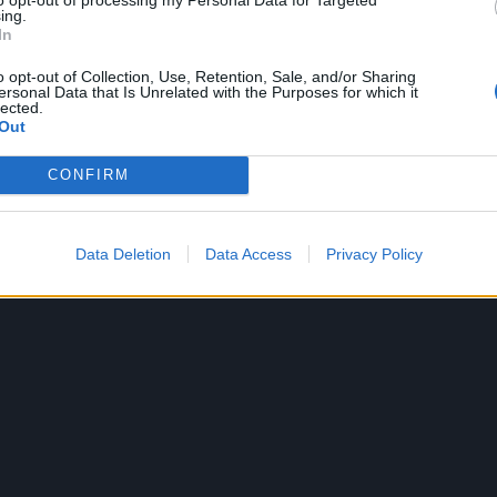
ing.
In
o opt-out of Collection, Use, Retention, Sale, and/or Sharing
ersonal Data that Is Unrelated with the Purposes for which it
lected.
Out
CONFIRM
Data Deletion
Data Access
Privacy Policy