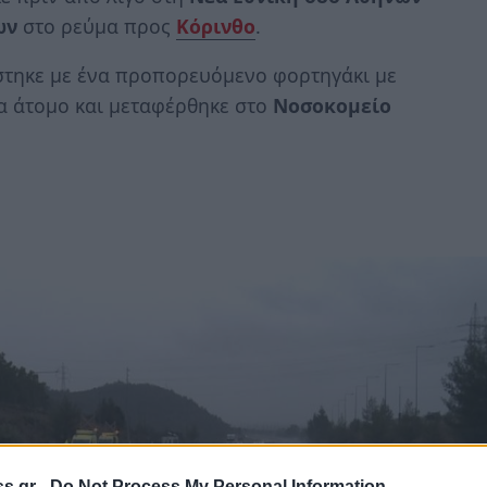
ων
στο ρεύμα προς
Κόρινθο
.
ύστηκε με ένα προπορευόμενο φορτηγάκι με
 άτομο και μεταφέρθηκε στο
Νοσοκομείο
s.gr -
Do Not Process My Personal Information