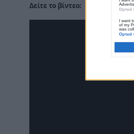
Δείτε το βίντεο:
Advertis
Opted 
I want t
of my P
was col
Opted 