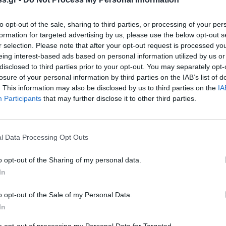
to opt-out of the sale, sharing to third parties, or processing of your per
formation for targeted advertising by us, please use the below opt-out s
r selection. Please note that after your opt-out request is processed y
eing interest-based ads based on personal information utilized by us or
disclosed to third parties prior to your opt-out. You may separately opt-
losure of your personal information by third parties on the IAB’s list of
. This information may also be disclosed by us to third parties on the
IA
Participants
that may further disclose it to other third parties.
φωτογραφίες
l Data Processing Opt Outs
o opt-out of the Sharing of my personal data.
υροσβεστικής Κορίνθου και περιπολικά της
In
o opt-out of the Sale of my Personal Data.
σης που επικρατεί στο σημείο.
In
to opt-out of processing my Personal Data for Targeted