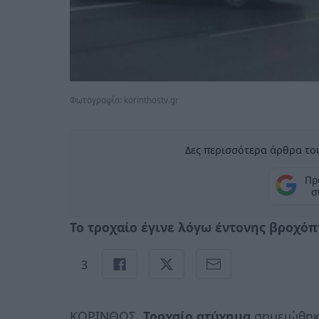
Φωτογραφία: korinthostv.gr
Δες περισσότερα άρθρα του
Πρ
σ
Το τροχαίο έγινε λόγω έντονης βροχόπ
3
ΚΟΡΙΝΘΟΣ.
Τροχαίο
ατύχημα
σημειώθηκ