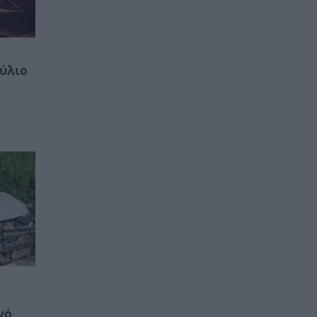
ς
ούλιο
γό