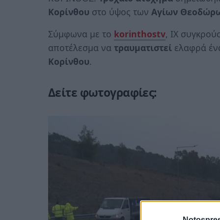
Κορίνθου
στο ύψος των
Αγίων Θεοδώρ
Σύμφωνα με το
korinthostv
, ΙΧ συγκρο
αποτέλεσμα να
τραυματιστεί
ελαφρά ένα
Κορίνθου
.
Δείτε φωτογραφίες:
Notospres