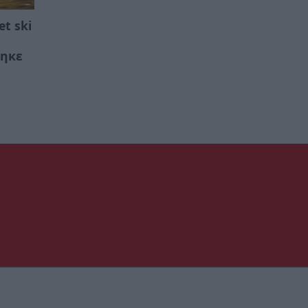
et ski
τηκε