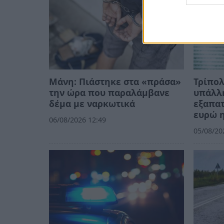
Μάνη: Πιάστηκε στα «πράσα»
Τρίπο
την ώρα που παραλάμβανε
υπάλλ
δέμα με ναρκωτικά
εξαπατ
ευρώ η
06/08/2026 12:49
05/08/20