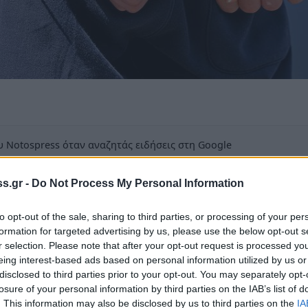
 Notospress όταν αναζητάς ειδήσεις στη Google
οσθήκη ως προτιμώμενη πηγή
s.gr -
Do Not Process My Personal Information
τα αποτελέσματα της Google
to opt-out of the sale, sharing to third parties, or processing of your per
formation for targeted advertising by us, please use the below opt-out s
r selection. Please note that after your opt-out request is processed y
eing interest-based ads based on personal information utilized by us or
disclosed to third parties prior to your opt-out. You may separately opt-
losure of your personal information by third parties on the IAB’s list of
αι πρώτες πρωινές ώρες, στο
Κιάτο
Κορινθίας,
. This information may also be disclosed by us to third parties on the
IA