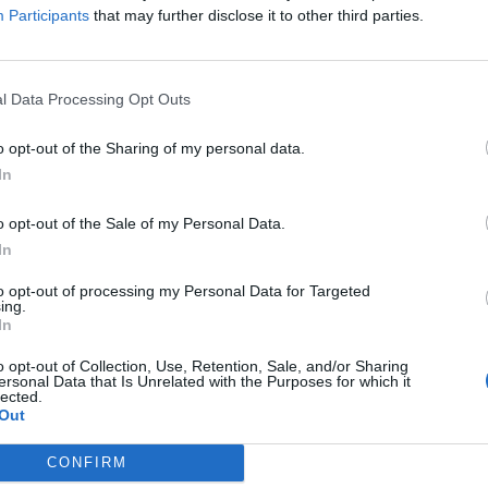
Participants
that may further disclose it to other third parties.
ς Αυτοκινητοδρόμων Π.Α.Θ.Ε. Κορινθίας,
 οδηγεί όχημα στερούμενος άδειας
 το όχημα είχε κλαπεί την 10.2.2023 από
l Data Processing Opt Outs
o opt-out of the Sharing of my personal data.
οθεί στην ιδιοκτήτριά του. Προανάκριση
In
ν.
o opt-out of the Sale of my Personal Data.
ews και μάθετε πρώτοι
όλες τις ειδήσεις
In
to opt-out of processing my Personal Data for Targeted
ing.
In
o opt-out of Collection, Use, Retention, Sale, and/or Sharing
ersonal Data that Is Unrelated with the Purposes for which it
lected.
Out
CONFIRM