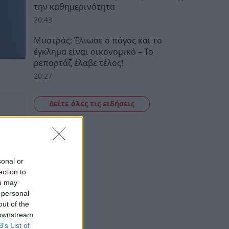
την καθημερινότητα
20:43
Μυστράς: Έλιωσε ο πάγος και το
έγκλημα είναι οικονομικό – Το
ρεπορτάζ έλαβε τέλος!
20:27
Δείτε όλες τις ειδήσεις
sonal or
ection to
ou may
 personal
out of the
 downstream
B’s List of