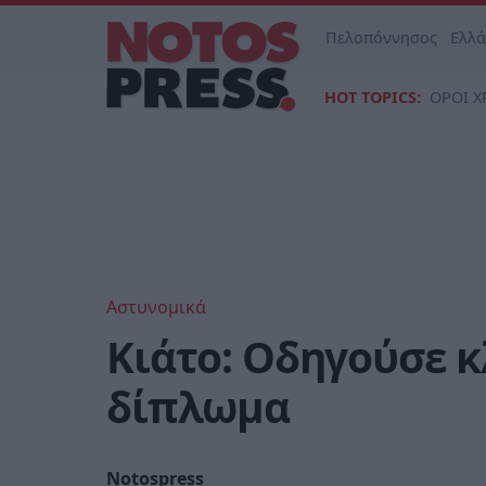
Πελοπόννησος
Ελλ
HOT TOPICS:
ΟΡΟΙ Χ
Αστυνομικά
Κιάτο: Οδηγούσε 
δίπλωμα
Notospress