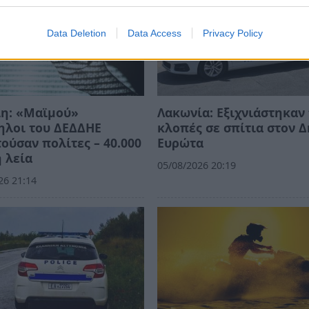
Data Deletion
Data Access
Privacy Policy
λη: «Μαϊμού»
Λακωνία: Εξιχνιάστηκαν 
ηλοι του ΔΕΔΔΗΕ
κλοπές σε σπίτια στον 
ούσαν πολίτες – 40.000
Ευρώτα
 λεία
05/08/2026 20:19
26 21:14