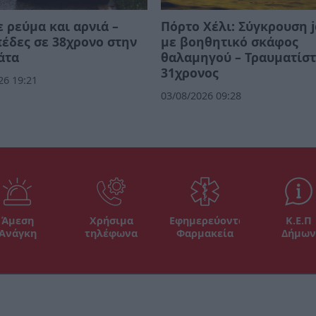
 ρεύμα και αρνιά –
Πόρτο Χέλι: Σύγκρουση j
έδες σε 38χρονο στην
με βοηθητικό σκάφος
άτα
θαλαμηγού – Τραυματίσ
31χρονος
26 19:21
03/08/2026 09:28
Άμεση
Χρήσιμα
Εφημερεύοντα
Κ.Ε.Π
Ανάγκη
τηλέφωνα
Φαρμακεία
Δήμων