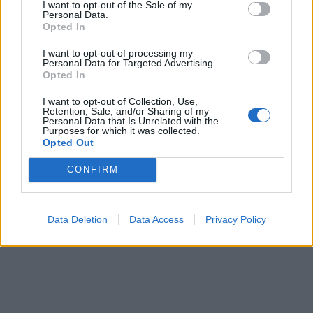
Οι ζημιές είναι πολύ μεγάλες καθώς εκτός από
I want to opt-out of the Sale of my
Personal Data.
αυτές στο ΙΧ, έσπασε η τζαμαρία του
Opted In
ανθοπωλείου, «ξηλώθηκε» το φανάρι και υπέστη
I want to opt-out of processing my
ζημιές και το κατάστημα. Ερευνες διενεργεί η
Personal Data for Targeted Advertising.
Opted In
Τροχαία Πατρών.
I want to opt-out of Collection, Use,
Retention, Sale, and/or Sharing of my
Personal Data that Is Unrelated with the
Purposes for which it was collected.
Opted Out
CONFIRM
Data Deletion
Data Access
Privacy Policy