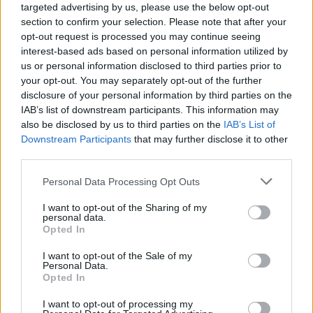
Ναύπλιο: Φωτιά σε αποθήκες με ψυγεία στο
targeted advertising by us, please use the below opt-out
Δρέπανο – Τραυματίστηκε ο διοικητής της
section to confirm your selection. Please note that after your
Πυροσβεστικής
opt-out request is processed you may continue seeing
interest-based ads based on personal information utilized by
09/08/2026 18:35
us or personal information disclosed to third parties prior to
your opt-out. You may separately opt-out of the further
disclosure of your personal information by third parties on the
IAB’s list of downstream participants. This information may
also be disclosed by us to third parties on the
IAB’s List of
Downstream Participants
that may further disclose it to other
third parties.
Personal Data Processing Opt Outs
I want to opt-out of the Sharing of my
personal data.
Opted In
I want to opt-out of the Sale of my
Personal Data.
Σπάρτη: Ανατροπή οχήματος στην επικίνδυνη
Opted In
στροφή στο Χαρίσιο (video)
I want to opt-out of processing my