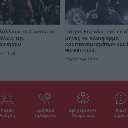
βάλλουν τα Cinema σε
Πάτρα: Επένδυε επί επτ
όλεις της
μήνες σε πλατφόρμα
οννήσου
κρυπτονομισμάτων και 
90.000 ευρώ
26 11:58
27/07/2026 17:56
Άμεση
Χρήσιμα
Εφημερεύοντα
Κ.Ε.Π
Ανάγκη
τηλέφωνα
Φαρμακεία
Δήμων