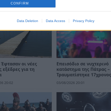
CONFIRM
Data Deletion
Data Access
Privacy Policy
 Έφτασαν οι νέες
Επεισόδιο σε νυχτερινό
 εξέδρες για τη
κατάστημα της Πάτρας –
α
Τραυματίστηκε 17χρονο
26 20:02
03/08/2026 20:01