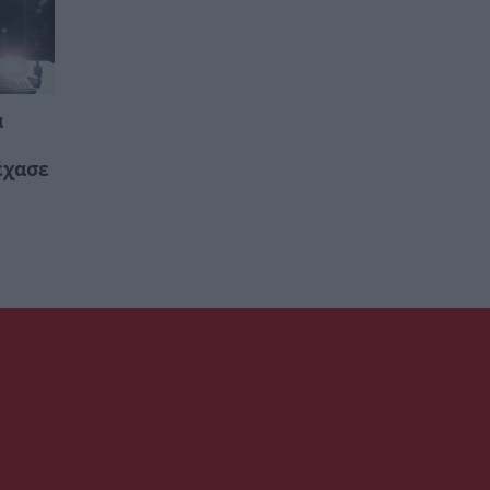
ά
έχασε