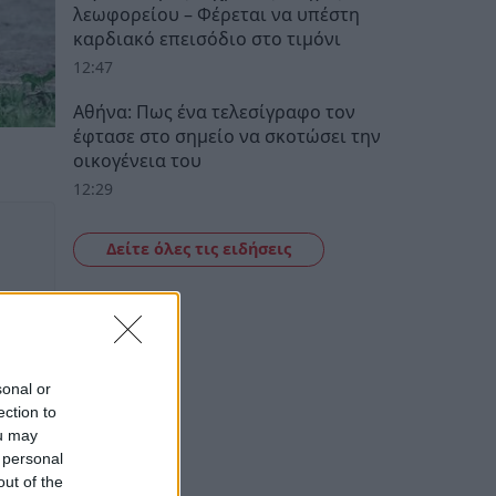
λεωφορείου – Φέρεται να υπέστη
καρδιακό επεισόδιο στο τιμόνι
12:47
Αθήνα: Πως ένα τελεσίγραφο τον
έφτασε στο σημείο να σκοτώσει την
οικογένεια του
12:29
Δείτε όλες τις ειδήσεις
sonal or
ection to
ou may
 personal
out of the