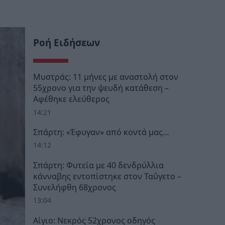
Ροή Ειδήσεων
Μυστράς: 11 μήνες με αναστολή στον
55χρονο για την ψευδή κατάθεση –
Αφέθηκε ελεύθερος
14:21
Σπάρτη: «Έφυγαν» από κοντά μας…
14:12
Σπάρτη: Φυτεία με 40 δενδρύλλια
κάνναβης εντοπίστηκε στον Ταΰγετο –
Συνελήφθη 68χρονος
13:04
Αίγιο: Νεκρός 52χρονος οδηγός