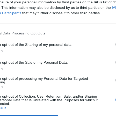
losure of your personal information by third parties on the IAB’s list of
ε οικόπεδο στην περιοχή.
. This information may also be disclosed by us to third parties on the
IA
Participants
that may further disclose it to other third parties.
 η κινητοποίηση της Αστυνομίας έγινε μετά
μεταχείριση των δύο του σκυλιών.
l Data Processing Opt Outs
είχε τα δύο ζώα και διαπιστώθηκε ότι ήταν
o opt-out of the Sharing of my personal data.
νόνες για την ευζωία τους.
In
o opt-out of the Sale of my Personal Data.
ησαν και προχώρησαν στη
σύλληψη
του
In
ικά πρόστιμα ύψους
4.800 ευρώ.
to opt-out of processing my Personal Data for Targeted
ing.
ews και μάθετε πρώτοι
όλες τις ειδήσεις
In
o opt-out of Collection, Use, Retention, Sale, and/or Sharing
ersonal Data that Is Unrelated with the Purposes for which it
lected.
Out