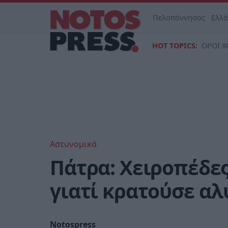
Πελοπόννησος
Ελλ
HOT TOPICS:
ΟΡΟΙ Χ
Αστυνομικά
Πάτρα: Χειροπέδες
γιατί κρατούσε αλ
Notospress