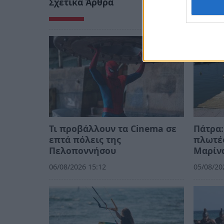
Σχετικά Άρθρα
Τι προβάλλουν τα Cinema σε
Πάτρα:
επτά πόλεις της
πλωτές
Πελοποννήσου
Μαρίν
06/08/2026 15:12
05/08/20