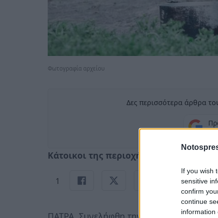
Φωτογραφία αρχείου
Δες περισσότερα άρθρα του
Πρ
σ
Notospres
Κάτοικοι της περιοχής ειδοποίησαν τη
If you wish 
1
sensitive in
confirm you
continue se
information 
ΠΑΤΡΑ. Συνελήφθη την Παρασκευή 10/3,