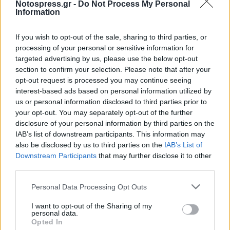
Notospress.gr -
Do Not Process My Personal
αυτός έχει προσχεδιάσει την μέθοδο και την
Information
χρονική στιγμή τότε βρίσκετε σε εξαιρετικά
If you wish to opt-out of the sale, sharing to third parties, or
υψηλό κίνδυνο, γι’ αυτό το λόγο δεν πρέπει να
processing of your personal or sensitive information for
διστάσετε να
καλέσετε το 1018
και να
targeted advertising by us, please use the below opt-out
εξασφαλίσετε ότι το άτομο αυτό θα πάρει
section to confirm your selection. Please note that after your
opt-out request is processed you may continue seeing
βοήθεια από ειδικούς ψυχικής υγείας.
interest-based ads based on personal information utilized by
us or personal information disclosed to third parties prior to
your opt-out. You may separately opt-out of the further
Εάν αυτός ο άνθρωπος είναι
κάτοχος
disclosure of your personal information by third parties on the
όπλου
και σας μιλήσει για την πρόθεση
IAB’s list of downstream participants. This information may
του να το χρησιμοποιήσει καλέστε άμεσα
also be disclosed by us to third parties on the
IAB’s List of
Downstream Participants
that may further disclose it to other
την αστυνομία ώστε να του αναιρεθεί η
third parties.
κατοχή του όπλου. Τα πυροβόλα
χρησιμοποιούνται στην πλειοψηφία των
Personal Data Processing Opt Outs
περιπτώσεων και συνήθως εκείνοι που τα
I want to opt-out of the Sharing of my
personal data.
χρησιμοποιούν ως μέσω αυτοκτονίας δεν
Opted In