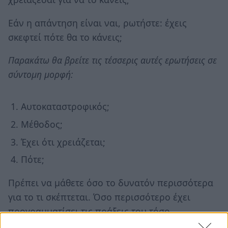
Εάν η απάντηση είναι ναι, ρωτήστε: έχεις
σκεφτεί πότε θα το κάνεις;
Παρακάτω θα βρείτε τις τέσσερις αυτές ερωτήσεις σε
σύντομη μορφή:
Αυτοκαταστροφικός;
Μέθοδος;
Έχει ότι χρειάζεται;
Πότε;
Πρέπει να μάθετε όσο το δυνατόν περισσότερα
για το τι σκέπτεται. Όσο περισσότερο έχει
προγραμματίσει τις πράξεις του τόσο
μεγαλύτερο κίνδυνο διατρέχει. Εάν ο άνθρωπος