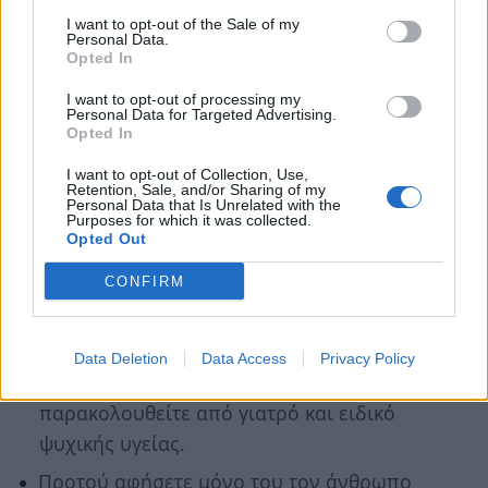
επιζούν. Αυτή είναι μια έκτακτη ανάγκη
I want to opt-out of the Sale of my
που πρέπει να αντιμετωπιστεί άμεσα από
Personal Data.
Opted In
την αστυνομία.
Αφήστε τον να εκφράσει τα συναισθήματα
I want to opt-out of processing my
Personal Data for Targeted Advertising.
του με τον τρόπο που θέλει εκείνος.
Opted In
Αφήστε τον να κλάψει, να φωνάξει, να
I want to opt-out of Collection, Use,
ορκιστεί και να κάνει ότι είναι γι’ αυτόν
Retention, Sale, and/or Sharing of my
Personal Data that Is Unrelated with the
απαραίτητο για να απελευθερώσει τα
Purposes for which it was collected.
Opted Out
συναισθήματα του. Όμως μην του
επιτρέψετε να γίνει βίαιος ή να βλάψει
CONFIRM
τον εαυτό του.
Μην προσπαθήσετε να βοηθήσετε αυτόν
Data Deletion
Data Access
Privacy Policy
τον άνθρωπο μόνοι σας. Βεβαιωθείτε ότι
παρακολουθείτε από γιατρό και ειδικό
ψυχικής υγείας.
Προτού αφήσετε μόνο του τον άνθρωπο