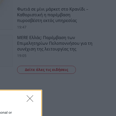
Φωτιά σε μίνι μάρκετ στο Κρανίδι –
Καθοριστική η παρέμβαση
πυροσβέστη εκτός υπηρεσίας
19:47
MERE Ελλάς: Παρέμβαση των
Επιμελητηρίων Πελοποννήσου για τη
συνέχιση της λειτουργίας της
19:05
Δείτε όλες τις ειδήσεις
sonal or