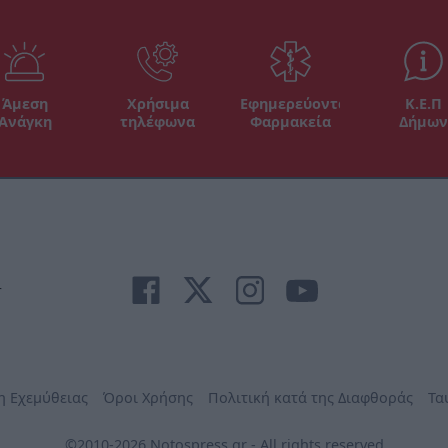
Άμεση
Χρήσιμα
Εφημερεύοντα
Κ.Ε.Π
Ανάγκη
τηλέφωνα
Φαρμακεία
Δήμων
r
η Εχεμύθειας
Όροι Χρήσης
Πολιτική κατά της Διαφθοράς
Τα
©2010-2026 Notospress.gr - All rights reserved