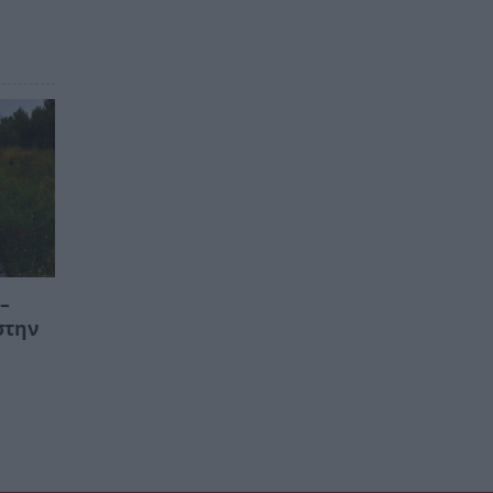
–
στην