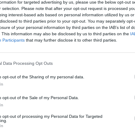
ς του Τμήματος Ασφάλειας Τρίπολης, ύστερα
formation for targeted advertising by us, please use the below opt-out s
η στοιχείων, ληστεία σε βάρος
r selection. Please note that after your opt-out request is processed y
eing interest-based ads based on personal information utilized by us or
disclosed to third parties prior to your opt-out. You may separately opt-
losure of your personal information by third parties on the IAB’s list of
ρονος ημεδαπός, σε βάρος του οποίου
. This information may also be disclosed by us to third parties on the
IA
νώ αυτή περιλαμβάνει και άγνωστους
Participants
that may further disclose it to other third parties.
22 και πρώτες πρωινές ώρες, σε τοπική
l Data Processing Opt Outs
, ο 17χρονος, μαζί με άγνωστους συνεργούς
o opt-out of the Sharing of my personal data.
ικά των προσώπων τους, εισήλθαν σε οικία
In
λου, της αφαίρεσαν χρήματα και χρυσαφικά,
o opt-out of the Sale of my Personal Data.
In
εί στον κ. Εισαγγελέα Πρωτοδικών Τρίπολης,
to opt-out of processing my Personal Data for Targeted
ριτικό έργο συνεχίζονται από το Τμήμα
ing.
ση των άγνωστων συνεργών.
In