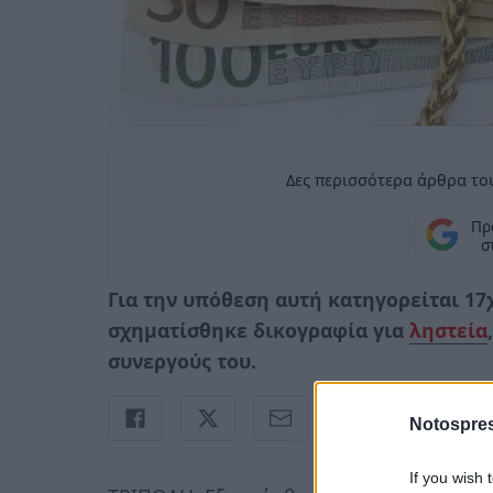
Δες περισσότερα άρθρα του
Πρ
σ
Για την υπόθεση αυτή κατηγορείται 17
σχηματίσθηκε δικογραφία για
ληστεία
,
συνεργούς του.
Notospres
If you wish 