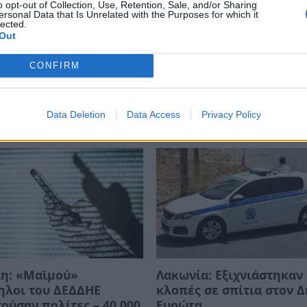
o opt-out of Collection, Use, Retention, Sale, and/or Sharing
ews και μάθετε πρώτοι
όλες τις ειδήσεις
ersonal Data that Is Unrelated with the Purposes for which it
lected.
Out
ΡΑΣΤΕΣ
ΕΛΑΣ
CONFIRM
Data Deletion
Data Access
Privacy Policy
λη: «Μαϊμού»
Λακωνία: Εξιχνιάστηκαν 
ηλοι του ΔΕΔΔΗΕ
κλοπές σε σπίτια στον 
ούσαν πολίτες – 40.000
Ευρώτα