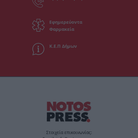
Εφημερεύοντα
Φαρμακεία
Κ.Ε.Π Δήμων
Στοιχεία επικοινωνίας: