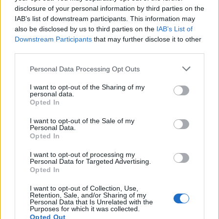
115 καταλύτες οχημάτων,
disclosure of your personal information by third parties on the
IAB’s list of downstream participants. This information may
1 κυνηγετικό όπλο.
also be disclosed by us to third parties on the
IAB’s List of
Downstream Participants
that may further disclose it to other
Οι δράσεις αυτές είναι στοχευμένες και
third parties.
αποσκοπούν τόσο στην πρόληψη και την
Personal Data Processing Opt Outs
καταστολή της εγκληματικότητας, όσο και στην
I want to opt-out of the Sharing of my
εμπέδωση του αισθήματος ασφάλειας των
personal data.
πολιτών, ενώ θα συνεχιστούν με αμείωτη
Opted In
ένταση και ενδιαφέρον, σε όλες τις περιοχές της
I want to opt-out of the Sale of my
Personal Data.
Περιφέρειας Πελοποννήσου.
Opted In
Ακολουθήστε το
notospress.gr
στο Google News και
I want to opt-out of processing my
Personal Data for Targeted Advertising.
μάθετε πρώτοι
όλες τις ειδήσεις
Opted In
I want to opt-out of Collection, Use,
Retention, Sale, and/or Sharing of my
Personal Data that Is Unrelated with the
TAGS:
ΚΟΡΙΝΘΙΑ
ΕΛΑΣ
ΣΥΛΛΗΨΕΙΣ
Purposes for which it was collected.
Opted Out