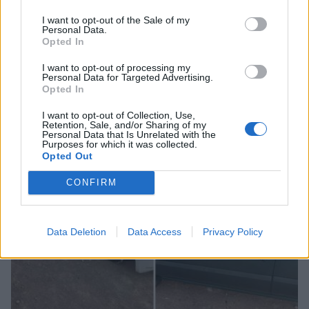
I want to opt-out of the Sale of my
Personal Data.
Opted In
Αναστάτωση στην Αμαλιάδα: Άνδρας
I want to opt-out of processing my
πυροβολούσε στα τυφλά έξω από σπίτι
Personal Data for Targeted Advertising.
Opted In
ηλικιωμένης
03/08/2026 20:35
I want to opt-out of Collection, Use,
Retention, Sale, and/or Sharing of my
Personal Data that Is Unrelated with the
Purposes for which it was collected.
Opted Out
CONFIRM
Data Deletion
Data Access
Privacy Policy