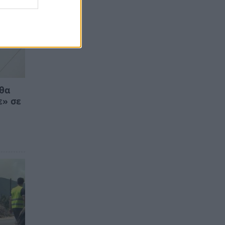
 θα
ε» σε