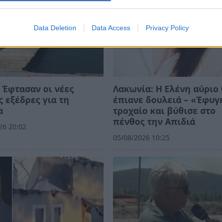
Data Deletion
Data Access
Privacy Policy
 Έφτασαν οι νέες
Λακωνία: Η Ελένη αύριο
 εξέδρες για τη
έπιανε δουλειά – «Έφυγ
α
τροχαίο και βύθισε στο
πένθος την Απιδιά
26 20:02
05/08/2026 10:25