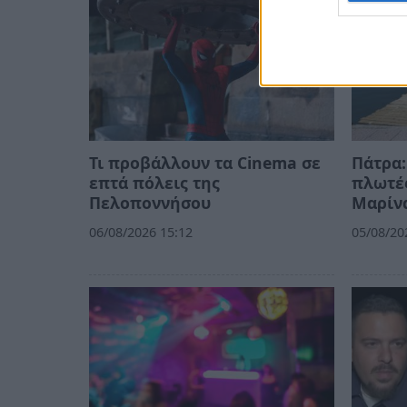
Τι προβάλλουν τα Cinema σε
Πάτρα:
επτά πόλεις της
πλωτές
Πελοποννήσου
Μαρίν
06/08/2026 15:12
05/08/20