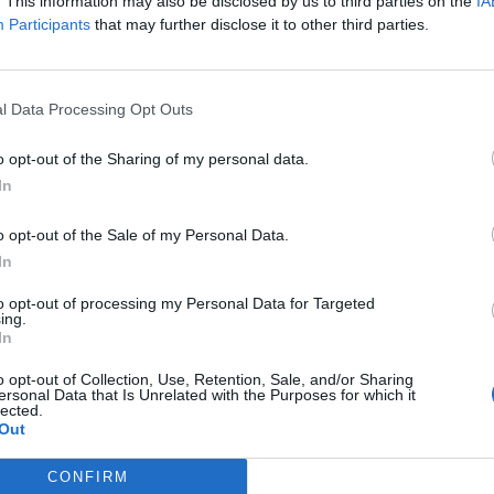
. This information may also be disclosed by us to third parties on the
IA
Participants
that may further disclose it to other third parties.
ου
thebest.gr
, ο άνδρας εντοπίστηκε
ο τραγικό θέαμα αντίκρισε και ο πατέρας
l Data Processing Opt Outs
o opt-out of the Sharing of my personal data.
στυνομίας πρόκειται για
αυτοχειρία
.
In
18
o opt-out of the Sale of my Personal Data.
In
ews και μάθετε πρώτοι
όλες τις ειδήσεις
to opt-out of processing my Personal Data for Targeted
ing.
In
Σ
ΚΟΙΝΩΝΙΑ
o opt-out of Collection, Use, Retention, Sale, and/or Sharing
ersonal Data that Is Unrelated with the Purposes for which it
lected.
Out
CONFIRM