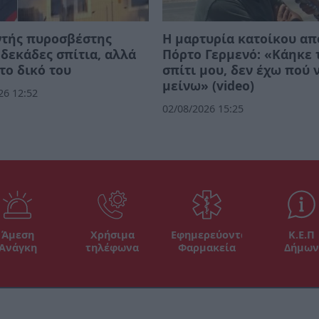
ντής πυροσβέστης
Η μαρτυρία κατοίκου απ
δεκάδες σπίτια, αλλά
Πόρτο Γερμενό: «Κάηκε 
το δικό του
σπίτι μου, δεν έχω πού 
μείνω» (video)
26 12:52
02/08/2026 15:25
Άμεση
Χρήσιμα
Εφημερεύοντα
Κ.Ε.Π
Ανάγκη
τηλέφωνα
Φαρμακεία
Δήμων