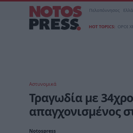
Πελοπόννησος
Ελλ
HOT TOPICS:
ΟΡΟΙ Χ
Αστυνομικά
Τραγωδία με 34χρ
απαγχονισμένος σ
Notospress