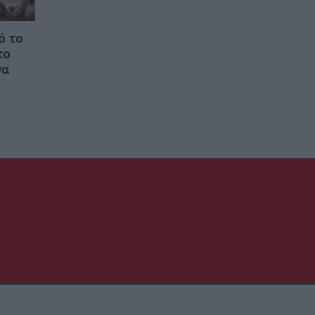
ό το
το
να