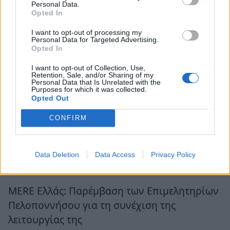
Personal Data.
Opted In
I want to opt-out of processing my
Personal Data for Targeted Advertising.
Opted In
I want to opt-out of Collection, Use,
Retention, Sale, and/or Sharing of my
Personal Data that Is Unrelated with the
Purposes for which it was collected.
Opted Out
CONFIRM
Ροή Ειδήσεων
Data Deletion
Data Access
Privacy Policy
MERE Ελλάς: Παρέμβαση των Επιμελητηρίων
Πελοποννήσου για τη συνέχιση της
λειτουργίας της