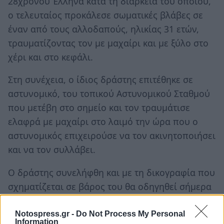
28χρονου Έλληνα κατά τη διάρκεια του οποίου,
ο τελευταίος προκάλεσε σωματικές βλάβες σε
έναν από τους αλλοδαπούς, ηλικίας 31 ετών,
τραυματίζοντας τον με μαχαίρι και με ξύλο στο
χέρι και στο κεφάλι.
Στη συνέχεια, ο ίδιος δράστης επιτέθηκε σε
αστυνομικό, του τοπικού Αστυνομικού Σταθμού
που μετέβη στο σημείο και τον τραυμάτισε
ελαφρά με μαχαίρι στο λαιμό την ώρα που ο
αστυνομικός επιχειρούσε να τον ακινητοποιήσει
και να τον συλλάβει.
Ο δράστης συνελήφθη και με τη δικογραφία που
σχηματίζεται σε βάρος του θα οδηγηθεί σήμερα
στον κ. Εισαγγελέα Πλημ/κων Σπάρτης.
Notospress.gr -
Do Not Process My Personal
Information