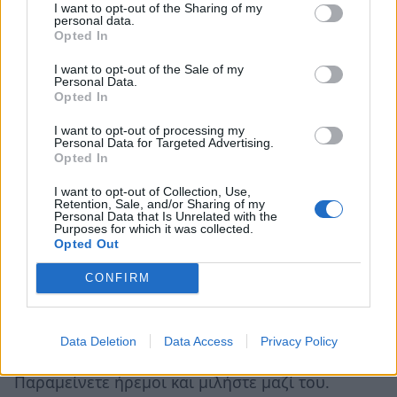
I want to opt-out of the Sharing of my
«Να παίρνετε πάντα στα σοβαρά τα
personal data.
αυτοκαταστροφικά σχόλια»
Opted In
I want to opt-out of the Sale of my
Όταν ένας άνθρωπος αναφέρει ότι σκέπτεται
Personal Data.
Opted In
την αυτοκτονία πρέπει πάντα να
αντιμετωπίζουμε αυτά τα σχόλια με
I want to opt-out of processing my
Personal Data for Targeted Advertising.
σοβαρότητα. Η υπόθεση ότι ο άνθρωπος αυτός
Opted In
επιδιώκει μόνο την προσοχή μας είναι ένα πολύ
I want to opt-out of Collection, Use,
σοβαρό και ενδεχομένως καταστρεπτικό, λάθος.
Retention, Sale, and/or Sharing of my
Personal Data that Is Unrelated with the
Ζητήστε την βοήθεια ειδικών άμεσα.
Purposes for which it was collected.
Opted Out
«Προσπαθήστε να μην φανείτε σοκαρισμένος»
CONFIRM
Ο άνθρωπος αυτός είναι ήδη πολύ
συντετριμμένος και αν διακρίνει την ταραχή σας
Data Deletion
Data Access
Privacy Policy
για ότι σας λέει θα τον επηρεάσει αρνητικά.
Παραμείνετε ήρεμοι και μιλήστε μαζί του.