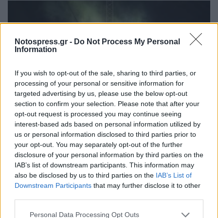
Notospress.gr -
Do Not Process My Personal
Information
If you wish to opt-out of the sale, sharing to third parties, or
processing of your personal or sensitive information for
targeted advertising by us, please use the below opt-out
section to confirm your selection. Please note that after your
opt-out request is processed you may continue seeing
interest-based ads based on personal information utilized by
Άστρος: Οι Χαΐνηδες και οι Social Waste
us or personal information disclosed to third parties prior to
ενώνουν τις δυνάμεις τους σε μία ξεχωριστή
your opt-out. You may separately opt-out of the further
συναυλία
disclosure of your personal information by third parties on the
IAB’s list of downstream participants. This information may
06/08/2026 18:54
also be disclosed by us to third parties on the
IAB’s List of
Downstream Participants
that may further disclose it to other
third parties.
Personal Data Processing Opt Outs