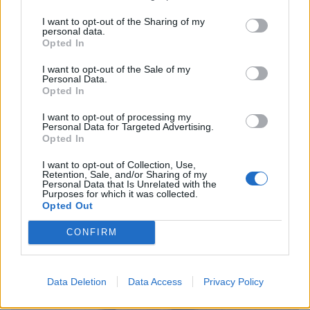
I want to opt-out of the Sharing of my
personal data.
Opted In
I want to opt-out of the Sale of my
Personal Data.
Opted In
I want to opt-out of processing my
Personal Data for Targeted Advertising.
Opted In
Άστρος: Εορταστικές εκδηλώσεις για τη
«Μάχη της 5ης και 6ης Αυγούστου 1826»
I want to opt-out of Collection, Use,
Retention, Sale, and/or Sharing of my
Personal Data that Is Unrelated with the
03/08/2026 19:02
Purposes for which it was collected.
Opted Out
CONFIRM
Data Deletion
Data Access
Privacy Policy