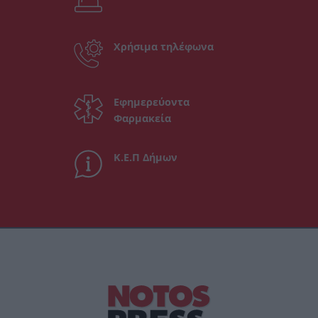
Χρήσιμα τηλέφωνα
Εφημερεύοντα
Φαρμακεία
Κ.Ε.Π Δήμων