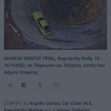
MOREAS
WI
Ν
TER
TRIAL
,
Regularity
Rally
, 15 -
16/1/2022, σε Πάρνωνα και Ταΰγετο, εντός του
Δήμου Σπάρτης
22
ΣΠΑΡΤΗ. Το
Α
rgolis Classic Car Club/ AC3,
Regularity Master
και ο
Δήμος
Σπάρτης
,