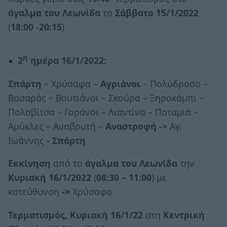
άγαλμα του Λεωνίδα
το
Σάββατο 15/1/2022
(
18:00 -20:15
)
η
2
ημέρα 16/1/2022:
Σπάρτη
– Χρύσαφα –
Αγριάνοι
– Πολύδροσο –
Βασαράς – Βουτιάνοι – Σκούρα – Ξηροκάμπι –
Πολοβίτσα – Γοράνοι – Λιαντίνα – Ποταμιά –
Αμύκλες – Αναβρυτή –
Αναστροφή ->
Αγ.
Ιωάννης
- Σπάρτη
Εκκίνηση
από το
άγαλμα του Λεωνίδα
την
Κυριακή 16/1/2022
(
08:30 – 11:00
) με
κατεύθυνση
->
Χρύσαφα.
Τερματισμός,
Κυριακή 16/1/22
στη
Κεντρική