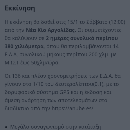
Εκκίνηση
H εκκίνηση θα δοθεί στις 15/1 το Σάββατο (12:00)
από την
Νέα Κίο
Αργολίδας.
Οι συμμετέχοντες
θα καλύψουν σε
2 ημέρες συνολικά περίπου
380 χιλιόμετρα,
όπου θα περιλαμβάνονται 14
Ε.Δ.Α, συνολικού μήκους περίπου 200 χλμ. με
Μ.Ω.Τ έως 50χλμ/ώρα.
Oι 136 και πλέον χρονομετρήσεις των Ε.Δ.Α, θα
γίνουν στο 1/10 του δευτερολέπτου(0.1), με το
δορυφορικό σύστημα GPS και η έκδοση και
άμεση ανάρτηση των αποτελεσμάτων στο
διαδίκτυο από την https://anube.es/.
Μεγάλο συναγωνισμό στην κατάταξη