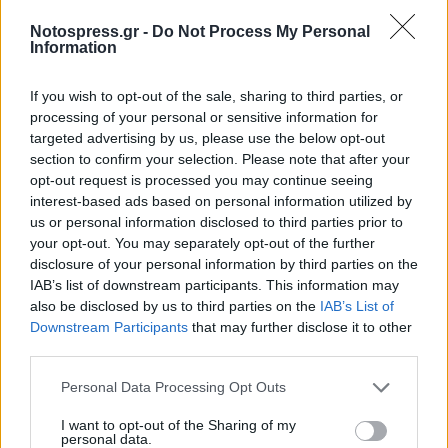
(-85κιλά) 1η ΘΕΣΗ LIGHT CONTACT ΣΤΑΡΑΚΗ
Notospress.gr -
Do Not Process My Personal
ΕΥΑΓΓΕΛΙΑ (-55κιλά) 1η ΘΕΣΗ L.LOW KICKS Επίσης
Information
έλαβαν μέρος οι αθλητές ΣΤΑΡΟΓΙΑΝΝΗΣ ΜΗΝΑΣ,
If you wish to opt-out of the sale, sharing to third parties, or
ΚΟΡΡΕΣ ΠΕΤΡΟΣ,ΓΙΑΝΝΑΚΟΣ ΑΝΤΩΝΙΟΣ και
processing of your personal or sensitive information for
ΓΚΟΥΤΕΛΑΣ ΠΑΝΑΓΙΩΤΗΣ.
targeted advertising by us, please use the below opt-out
section to confirm your selection. Please note that after your
Οι εκπαιδευτές Λυκούργος Δρίτσας και Γιώργος
opt-out request is processed you may continue seeing
interest-based ads based on personal information utilized by
Δρίτσας ευχαριστούν τα γυμναστήρια OXYGEN
us or personal information disclosed to third parties prior to
FITNESS CLUB και POWER HOUSE για την μεταξύ
your opt-out. You may separately opt-out of the further
τους συνεργασία τους κατά την προετοιμασία
disclosure of your personal information by third parties on the
IAB’s list of downstream participants. This information may
των αθλητών, καθώς και τους γονείς τόσο για
also be disclosed by us to third parties on the
IAB’s List of
την παρουσία τους στους αγώνες ,όσο και για
Downstream Participants
that may further disclose it to other
την προσπάθεια που καταβάλουν καθημερινά
third parties.
στο πλευρό των αθλητών μας.
Personal Data Processing Opt Outs
Μετά τους αγώνες η αποστολή με 45 αθλητές και
I want to opt-out of the Sharing of my
personal data.