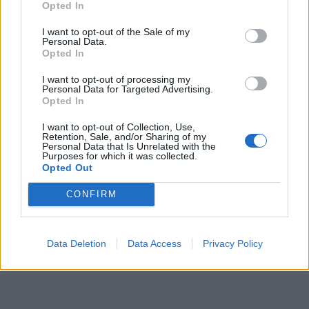
συνοδούς, παρακολούθησε τον αγώνα του
Opted In
Μιχάλη Ζαμπίλη στο στάδιο Ειρήνης & Φιλίας
I want to opt-out of the Sale of my
αποκομίζοντας μία ακόμα ξεχωριστή εμπειρία.
Personal Data.
Opted In
I want to opt-out of processing my
Personal Data for Targeted Advertising.
Opted In
I want to opt-out of Collection, Use,
Retention, Sale, and/or Sharing of my
Personal Data that Is Unrelated with the
Purposes for which it was collected.
Opted Out
CONFIRM
Data Deletion
Data Access
Privacy Policy