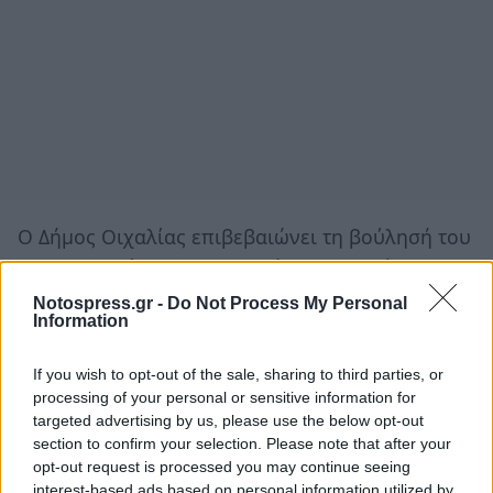
Ο Δήμος Οιχαλίας επιβεβαιώνει τη βούλησή του
να αναβαθμίσει τις αθλητικές εγκαταστάσεις του,
στηρίζοντας ενεργά την άθληση της νεολαίας,
Notospress.gr -
Do Not Process My Personal
Information
των Συλλόγων και των πολιτών.
If you wish to opt-out of the sale, sharing to third parties, or
Ακολουθήστε το
notospress.gr
στο Google News και
processing of your personal or sensitive information for
μάθετε πρώτοι
όλες τις ειδήσεις
targeted advertising by us, please use the below opt-out
section to confirm your selection. Please note that after your
opt-out request is processed you may continue seeing
interest-based ads based on personal information utilized by