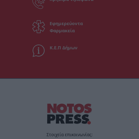
Εφημερεύοντα
Φαρμακεία
Κ.Ε.Π Δήμων
Στοιχεία επικοινωνίας: