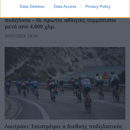
Data Deletion
Data Access
Privacy Policy
Από τον Αρκτικό Κύκλο στην Καλαμάτα με
ποδήλατο – Οι πρώτοι αθλητές τερμάτισαν
μετά από 4.000 χλμ.
30/07/2026 19:34
Λουτράκι: Επιστρέφει ο διεθνής ποδηλατικός