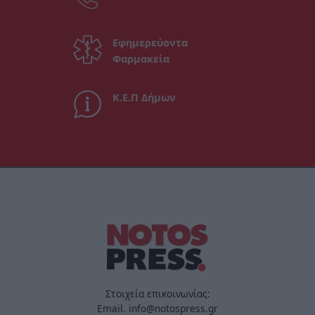
Εφημερεύοντα
Φαρμακεία
Κ.Ε.Π Δήμων
Στοιχεία επικοινωνίας:
Email. info@notospress.gr