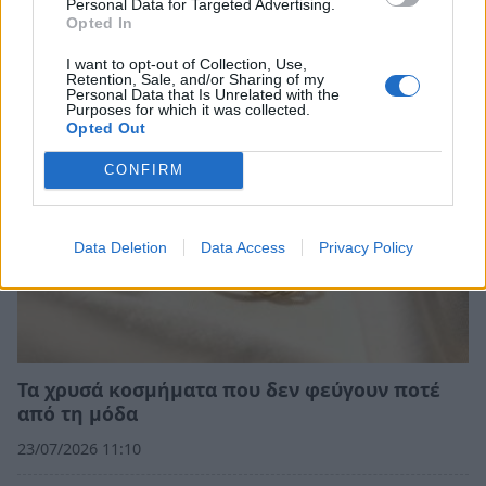
Personal Data for Targeted Advertising.
delivery στα γραφεία των μεγάλων εταιρειών
Opted In
23/07/2026 21:05
I want to opt-out of Collection, Use,
Retention, Sale, and/or Sharing of my
Personal Data that Is Unrelated with the
Purposes for which it was collected.
Opted Out
CONFIRM
Data Deletion
Data Access
Privacy Policy
Τα χρυσά κοσμήματα που δεν φεύγουν ποτέ
από τη μόδα
23/07/2026 11:10