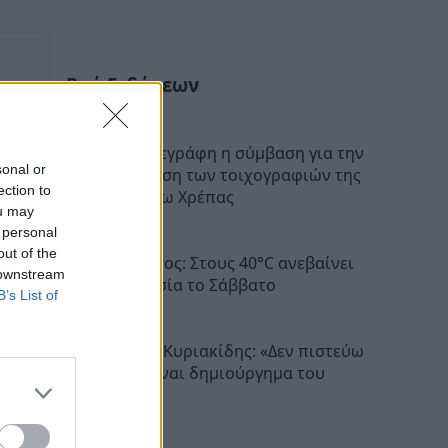
Ροή Ειδήσεων
Αρκαδία: Υπεγράφη η σύμβαση για την
sonal or
αποκατάσταση των τοιχογραφιών της
ection to
Μονής Επάνω Χρέπας
ou may
22:17
 personal
out of the
Πελοπόννησος: Στους 40°C ανεβαίνει
 downstream
η θερμοκρασία το Σάββατο
B’s List of
22:06
Βλαδίμηρος Κυριακίδης: «Δεν πιστεύω
στον Θεό, είναι δημιούργημα του
ανθρώπου»
20:41