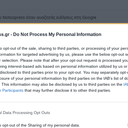
 Notospress όταν αναζητάς ειδήσεις στη Google
οσθήκη ως προτιμώμενη πηγή
τα αποτελέσματα της Google
s.gr -
Do Not Process My Personal Information
ς
to opt-out of the sale, sharing to third parties, or processing of your per
formation for targeted advertising by us, please use the below opt-out s
r selection. Please note that after your opt-out request is processed y
eing interest-based ads based on personal information utilized by us or
disclosed to third parties prior to your opt-out. You may separately opt-
losure of your personal information by third parties on the IAB’s list of
ε στο πλούσιο ενεργητικό του ο Σπαρτιάτης
. This information may also be disclosed by us to third parties on the
IA
ς αναδείχθηκε πρώτος στον αγώνα 16 χλμ
Participants
that may further disclose it to other third parties.
ν Κυριακή 3 Απριλίου. Ο καταξιωμένος
03’, επίδοση που τον έφερε στη δεύτερη
l Data Processing Opt Outs
o opt-out of the Sharing of my personal data.
πίσης, οι Σπαρτιάτες δρομείς Ρούλα