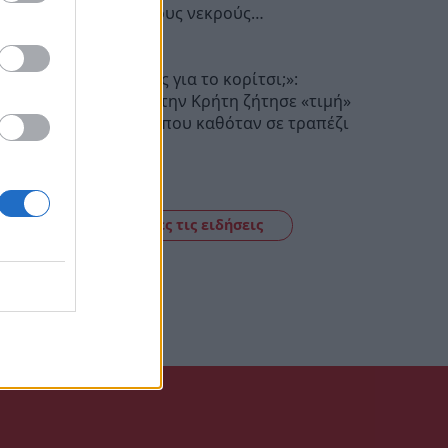
Σεβασμό στους νεκρούς…
20:17
«Πόσα θέλεις για το κορίτσι;»:
Τουρίστας στην Κρήτη ζήτησε «τιμή»
για ανήλικη που καθόταν σε τραπέζι
επιχείρησης
19:56
Δείτε όλες τις ειδήσεις