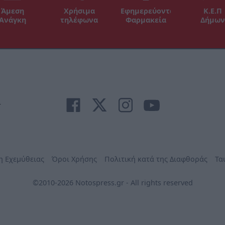
Άμεση
Χρήσιμα
Εφημερεύοντα
Κ.Ε.Π
Ανάγκη
τηλέφωνα
Φαρμακεία
Δήμων
r
η Εχεμύθειας
Όροι Χρήσης
Πολιτική κατά της Διαφθοράς
Τα
©2010-2026 Notospress.gr - All rights reserved