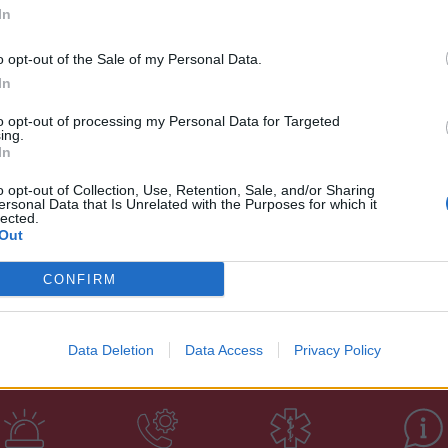
In
ργύρης Σταυρόπουλος, Νίκος Μπακής,
ωνίου.
o opt-out of the Sale of my Personal Data.
In
to opt-out of processing my Personal Data for Targeted
ing.
In
o opt-out of Collection, Use, Retention, Sale, and/or Sharing
ersonal Data that Is Unrelated with the Purposes for which it
lected.
Out
CONFIRM
Data Deletion
Data Access
Privacy Policy