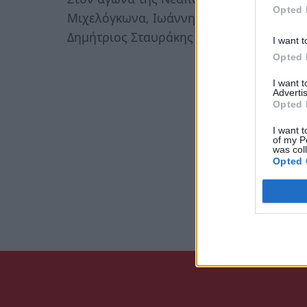
Opted 
Μιχελόγκωνα, Ιωάννης Μιχελόγκωνας, Α
Δημήτριος Σταυράκης και Δημήτριος Αντ
I want t
Opted 
I want 
Advertis
Opted 
I want t
of my P
was col
Opted 