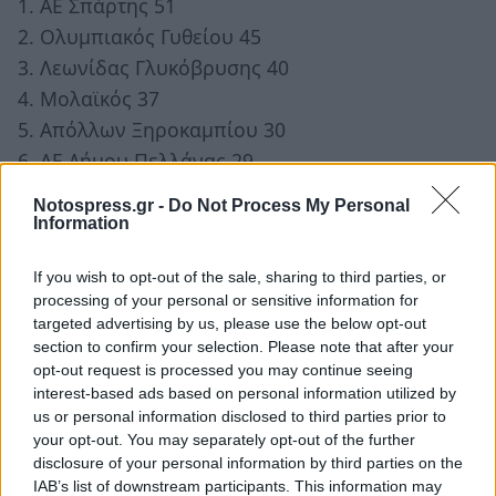
1. ΑΕ Σπάρτης 51
2. Ολυμπιακός Γυθείου 45
3. Λεωνίδας Γλυκόβρυσης 40
4. Μολαϊκός 37
5. Απόλλων Ξηροκαμπίου 30
6. ΑΕ Δήμου Πελλάνας 29
7. ΑΠΟ Περιστερίου Φιλισίου 20
Notospress.gr -
Do Not Process My Personal
8. Αστέρας Βλαχιώτη 19
Information
9. Ατρόμητος Συκέας 16
If you wish to opt-out of the sale, sharing to third parties, or
10. Λεωνίδας Σπάρτης 13
processing of your personal or sensitive information for
11. Κάστρο Μονεμβασίας 12
targeted advertising by us, please use the below opt-out
12. Κεραυνός Λευκοχώματος 11
section to confirm your selection. Please note that after your
opt-out request is processed you may continue seeing
13. ΑΟ Λογγάστρας 10
interest-based ads based on personal information utilized by
14. Άμιλλα Αγ. Ιωάννη 9
us or personal information disclosed to third parties prior to
your opt-out. You may separately opt-out of the further
disclosure of your personal information by third parties on the
Τα επόμενα (8-9/2)
IAB’s list of downstream participants. This information may