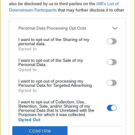
also be disclosed by us to third parties on the
IAB’s List of
ΚΕΡΑΥΝΟΣ ΛΕΥΚΟΧΩΜΑΤΟΣ - Α.Ε. ΣΠΑΡΤΗ, Α. Ε.
Downstream Participants
that may further disclose it to other
third parties.
Κ. Ε.Π.Σ. ΛΑΚΩΝΙΑΣ (8/2-15:00)
Personal Data Processing Opt Outs
ΑΠΟΛΛΩΝ ΞΗΡΟΚΑΜΠΙΟΥ - Α.Ε. ΔΗΜΟΥ
ΠΕΛΛΑΝΑΣ, ΔΗΜ. ΣΤ. ΦΑΡΙΔΟΣ -Ν. ΠΑΠΑΔΑΚΟΣ
I want to opt-out of the Sharing of my
personal data.
(8/2-15:00)
Opted In
I want to opt-out of the Sale of my
ΛΕΩΝΙΔΑΣ ΣΠΑΡΤΗΣ - ΑΤΡΟΜΗΤΟΣ ΣΥΚΕΑΣ,
Personal Data.
Opted In
ΔΗΜΟΤΙΚΟ ΣΤΑΔΙΟ ΣΠΑΡΤΗΣ (8/2-15:00)
I want to opt-out of processing my
ΑΜΙΛΛΑ ΑΓ. ΙΩΑΝΝΗ - Α.Π.Ο. ΠΕΡΙΣΤΕΡΙΟΥ
Personal Data for Targeted Advertising.
Opted In
ΦΙΛΙΣΙΟΥ, Α. Ε. Κ. Ε.Π.Σ. ΛΑΚΩΝΙΑΣ (9/2-15:00)
I want to opt-out of Collection, Use,
Retention, Sale, and/or Sharing of my
Personal Data that Is Unrelated with the
Purposes for which it was collected.
Opted Out
CONFIRM