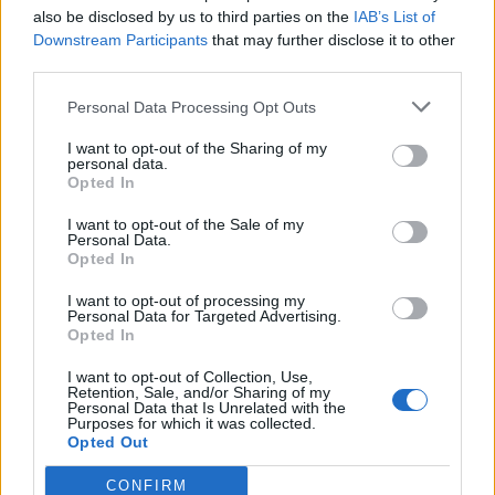
also be disclosed by us to third parties on the
IAB’s List of
Downstream Participants
that may further disclose it to other
third parties.
Personal Data Processing Opt Outs
I want to opt-out of the Sharing of my
personal data.
Opted In
Μετά το τέλος του παιχνιδιού έγινε απονομή
των κυπέλλων και μεταλλίων στις ομάδες και
I want to opt-out of the Sale of my
Personal Data.
στους προπονητές. Στον αγώνα παραβρέθηκαν ο
Opted In
Αντιδήμαρχος Δήμου Μονεμβάσιας κ.
I want to opt-out of processing my
Κολλιάκος, ο Πρόεδρος της ΕΠΣΛ κ. Καρράς, ο
Personal Data for Targeted Advertising.
Opted In
Γενικός Γραμματέας κ. Δογαντζής, τα μέλη του
Δ.Σ κ.κ. Μπόκος και Πουλικόγιαννης και ο
I want to opt-out of Collection, Use,
Retention, Sale, and/or Sharing of my
αρχιδιαιτητής κ. Σπυράκης.
Personal Data that Is Unrelated with the
Purposes for which it was collected.
Opted Out
CONFIRM