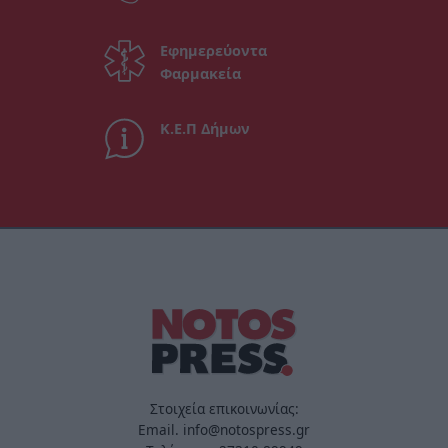
Εφημερεύοντα
Φαρμακεία
Κ.Ε.Π Δήμων
Στοιχεία επικοινωνίας:
Email. info@notospress.gr