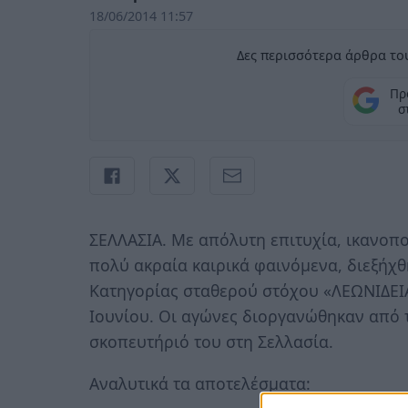
18/06/2014 11:57
Δες περισσότερα άρθρα του
Πρ
σ
ΣΕΛΛΑΣΙΑ. Με απόλυτη επιτυχία, ικανοπ
πολύ ακραία καιρικά φαινόμενα, διεξήχθ
Κατηγορίας σταθερού στόχου «ΛΕΩΝΙΔΕΙΑ
Ιουνίου. Οι αγώνες διοργανώθηκαν από 
σκοπευτήριό του στη Σελλασία.
Αναλυτικά τα αποτελέσματα: