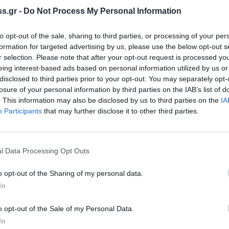
s.gr -
Do Not Process My Personal Information
ικού Ομίλου Σπάρτης
to opt-out of the sale, sharing to third parties, or processing of your per
formation for targeted advertising by us, please use the below opt-out s
Ομίλου Μάνης «Ο ΝΙΚΑΝΔΡΟΣ»
r selection. Please note that after your opt-out request is processed y
eing interest-based ads based on personal information utilized by us or
ου Αθλητικού Ομίλου Μάνης «Ο
disclosed to third parties prior to your opt-out. You may separately opt-
losure of your personal information by third parties on the IAB’s list of
. This information may also be disclosed by us to third parties on the
IA
Participants
that may further disclose it to other third parties.
ου Αθλητικού Ομίλου Μάνης «Ο
l Data Processing Opt Outs
o opt-out of the Sharing of my personal data.
ύ Ομίλου Μάνης «Ο ΝΙΚΑΝΔΡΟΣ»
In
ικού Ομίλου Σπάρτης
o opt-out of the Sale of my Personal Data.
In