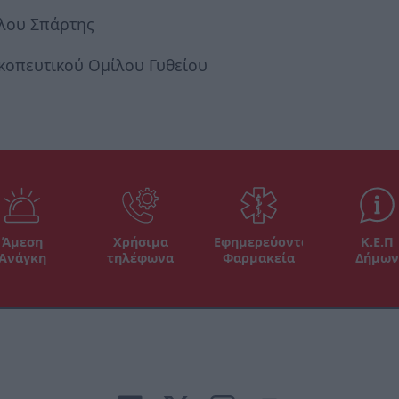
ίλου Σπάρτης
κοπευτικού Ομίλου Γυθείου
Άμεση
Χρήσιμα
Εφημερεύοντα
Κ.Ε.Π
Ανάγκη
τηλέφωνα
Φαρμακεία
Δήμων