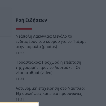
Ροή Ειδήσεων
Νεάπολη Λακωνίας: Μεγάλο το
ενδιαφέρον του κόσμου για το Παζάρι
στην παραλία (photos)
11:52
Προαστιακός: Προχωρά η επέκταση
της γραμμής προς το Λουτράκι – Οι
νέοι σταθμοί (video)
11:34
Αστυνομική επιχείρηση στο Ναύπλιο:
Έξι συλλήψεις και επτά προσαγωγές
11:21