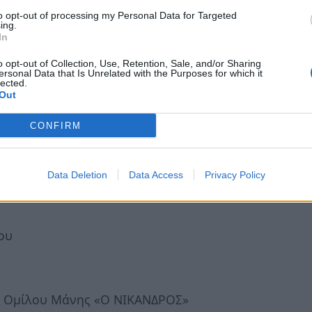
to opt-out of processing my Personal Data for Targeted
ου Αθλητικού Ομίλου Μάνης «Ο
ing.
In
o opt-out of Collection, Use, Retention, Sale, and/or Sharing
ersonal Data that Is Unrelated with the Purposes for which it
ικού Ομίλου Σπάρτης
lected.
Out
κού Ομίλου Σπάρτης
CONFIRM
ΔΡΟΣ»
Data Deletion
Data Access
Privacy Policy
ου
ύ Ομίλου Μάνης «Ο ΝΙΚΑΝΔΡΟΣ»