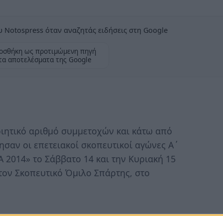
 Notospress όταν αναζητάς ειδήσεις στη Google
οσθήκη ως προτιμώμενη πηγή
τα αποτελέσματα της Google
οιητικό αριθμό συμμετοχών και κάτω από
ησαν οι επετειακοί σκοπευτικοί αγώνες Α΄
 2014» το Σάββατο 14 και την Κυριακή 15
τον Σκοπευτικό Όμιλο Σπάρτης, στο