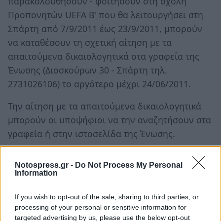
παρακολουθήσουν - φοιτήσουν στη σχολή
Προπονητών UEFA Β' που θα λειτουργήσει στη
Σπάρτη από 7/9/2011 έως 23/9/2011, μπορούν
να καταθέσουν τη σχετική αίτηση με τα
απαιτούμενα δικαιολογητικά στα γραφεία της
Ένωσης (Διοσκούρων 30 - Σπάρτη τηλ.
2731026106) το αργότερο μέχρι 24/06/2011.
Την αίτηση με τα απαιτούμενα δικαιολογητικά
μπορούν οι υποψήφιοι να την αναζητήσουν στα
γραφεία ή στην ιστοσελίδα της Ένωσης.
Notospress.gr -
Do Not Process My Personal
Information
If you wish to opt-out of the sale, sharing to third parties, or
processing of your personal or sensitive information for
targeted advertising by us, please use the below opt-out