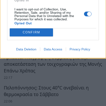
Opted In
I want to opt-out of Collection, Use,
Retention, Sale, and/or Sharing of my
Personal Data that Is Unrelated with the
Purposes for which it was collected.
Opted Out
CONFIRM
Ροή Ειδήσεων
Data Deletion
Data Access
Privacy Policy
Αρκαδία: Υπεγράφη η σύμβαση για την
αποκατάσταση των τοιχογραφιών της Μονής
Επάνω Χρέπας
22:17
Πελοπόννησος: Στους 40°C ανεβαίνει η
θερμοκρασία το Σάββατο
22:06