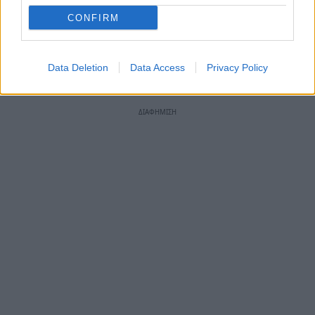
Λακωνίας.
».
CONFIRM
Οι ποδοσφαιριστές της ΑΕ Σπάρτης
Data Deletion
Data Access
Privacy Policy