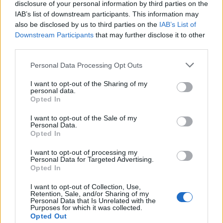
disclosure of your personal information by third parties on the
IAB’s list of downstream participants. This information may
also be disclosed by us to third parties on the
IAB’s List of
Downstream Participants
that may further disclose it to other
third parties.
Personal Data Processing Opt Outs
I want to opt-out of the Sharing of my
personal data.
Καλούμε τη διοίκηση να αναλάβει τις όποιες ευθύνες
Opted In
της αναλογούν και να δώσει μια λύση στο αδιέξοδό
I want to opt-out of the Sale of my
μας. Είμαστε επαγγελματίες ποδοσφαιριστές και το
Personal Data.
Opted In
ζήτημα αυτό που προέκυψε είναι ζωτικής σημασίας
I want to opt-out of processing my
για εμάς καθώς έχουμε οικογένειες και ζούμε από
Personal Data for Targeted Advertising.
αυτό.
Opted In
I want to opt-out of Collection, Use,
Ο χρόνος κυλάει εις βάρος μας και οι υπεύθυνοι
Retention, Sale, and/or Sharing of my
Personal Data that Is Unrelated with the
παραμένουν άπραγοι και εξαφανισμένοι. Με
Purposes for which it was collected.
Opted Out
εκτίμηση και σεβασμό προς το φίλαθλο κοινό της