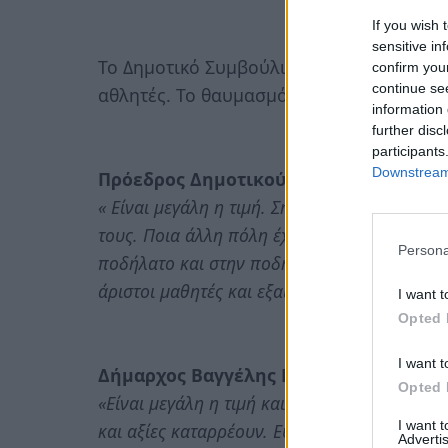
If you wish 
sensitive in
Το Δημοτικό Συμβούλιο και οι δημότες 
confirm you
continue se
αθλητές. Το θαυμασμό και τις ευχαριστί
information 
further disc
participants
Downstream 
Πρόεδρος Δημοτικού Συμβουλίου Σπύρ
« Είναι μεγάλη η τιμή. Σήμερα δεν τιμάμε εμ
τους. Ποια άλλη πόλη έχει αυτή την τιμή… Ε
Persona
ποδήλατο και στην ποδηλασία τη θέση που τη
άριστοι μαθητές και εξαιρετικοί αθλητές.».
I want t
Opted 
I want t
Δήμαρχος Βαγγέλης Βαλιώτης
:
Opted 
«Είναι μεγάλη η τιμή και η επιτυχία των Σπα
I want 
και αξίες καταρρέουν. Ευχαριστούμε τους αθλ
Advertis