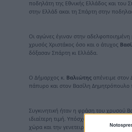
ποδηλάτη της Εθνικής Ελλάδος και του Σ
στην Ελλάδ ακαι τη Σπάρτη στην ποδηλα
Οι αγώνες έγιναν στην αδελφοποιημένη 
χρυσός Χριστάκος όσο και ο άτυχος
Βασ
δόξασαν Σπάρτη κι Ελλάδα.
Ο Δήμαρχος κ.
Βαλιώτης
απένειμε στον 
πάπυρο και στον Βασίλη Δημητρόπουλο π
Συγκινητική ήταν η φράση του χρυσού Βα
ιδιαίτερη τιμή. Υπόσχομαι ότι με τα χρώ
Notospres
χώρα και την γενετειρά μου…»