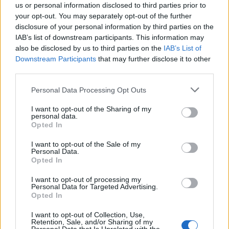
us or personal information disclosed to third parties prior to
Μπεμπετσο στο τηλ 6972264613,και τους
your opt-out. You may separately opt-out of the further
εφόρους Μιχάλη Βακαλόπουλο στο τηλ
disclosure of your personal information by third parties on the
IAB’s list of downstream participants. This information may
6944316382 και Ηλία Πανάγο στο τηλ
also be disclosed by us to third parties on the
IAB’s List of
6937490613.
Downstream Participants
that may further disclose it to other
third parties.
Personal Data Processing Opt Outs
I want to opt-out of the Sharing of my
personal data.
Opted In
I want to opt-out of the Sale of my
Personal Data.
Opted In
I want to opt-out of processing my
Personal Data for Targeted Advertising.
Opted In
I want to opt-out of Collection, Use,
Retention, Sale, and/or Sharing of my