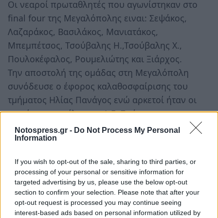
Οι νεαροί πρωταθλητές που αγωνίστηκαν στο
final four της Μεγαλόπολης ειναι: Σεψάκος,
Λαζαράκος, Βασιλάκος, Μανιατάκος,
Μπεμπέτσος, Τσούβαλης Η.,Τσούβαλης Χ.,
Πουλοκέφαλος, Ρουμελιώτης και Ξιάρχος.
Την αποστολή της ομάδας στη Μεγαλόπολη
συνόδευσε ο έφορος καλαθοσφαίρισης του
τμήματος Ηλίας Πανάγος ενώ αρκετοί ήταν οι
γονείς και οι φίλοι της Α.Ε. Σπάρτης που
ακολούθησαν και βοήθησαν την προσπάθεια
Notospress.gr -
Do Not Process My Personal
Information
των νεαρών αθλητών.
Εξάλλου, από το τμήμα καλαθοσφαίρισης της
If you wish to opt-out of the sale, sharing to third parties, or
processing of your personal or sensitive information for
Α.Ε.Σ. ανακοινώνεται ότι η νέα αθλητική χρονιά
targeted advertising by us, please use the below opt-out
θα ξεκινήσει στις 22 Αυγούστου. Εγγραφές και
section to confirm your selection. Please note that after your
πληροφορίες παρέχονται καθ’ όλη τη διάρκεια
opt-out request is processed you may continue seeing
interest-based ads based on personal information utilized by
του καλοκαιριού από τον προπονητή Παντελή