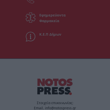
Εφημερεύοντα
Φαρμακεία
Κ.Ε.Π Δήμων
Στοιχεία επικοινωνίας:
Email. info@notospress.gr