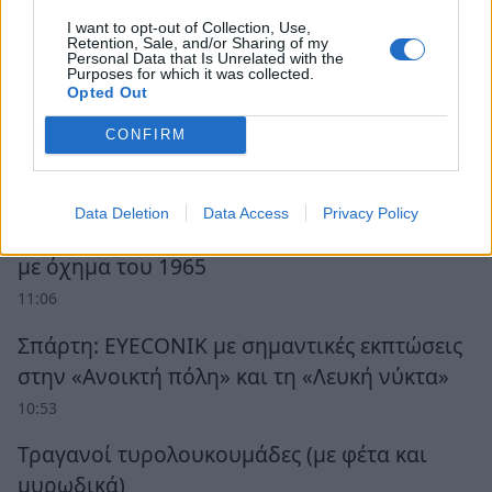
I want to opt-out of Collection, Use,
Retention, Sale, and/or Sharing of my
Personal Data that Is Unrelated with the
Purposes for which it was collected.
Opted Out
CONFIRM
Ροή Ειδήσεων
Data Deletion
Data Access
Privacy Policy
Λακωνία: Στέλνουν Πυροσβέστες στη φωτιά
με όχημα του 1965
11:06
Σπάρτη: EYECONIK με σημαντικές εκπτώσεις
στην «Ανοικτή πόλη» και τη «Λευκή νύκτα»
10:53
Τραγανοί τυρολουκουμάδες (με φέτα και
μυρωδικά)