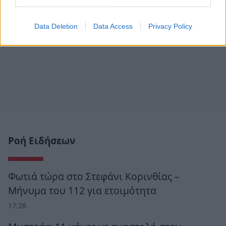
Data Deletion
Data Access
Privacy Policy
Ροή Ειδήσεων
Φωτιά τώρα στο Στεφάνι Κορινθίας –
Μήνυμα του 112 για ετοιμότητα
17:28