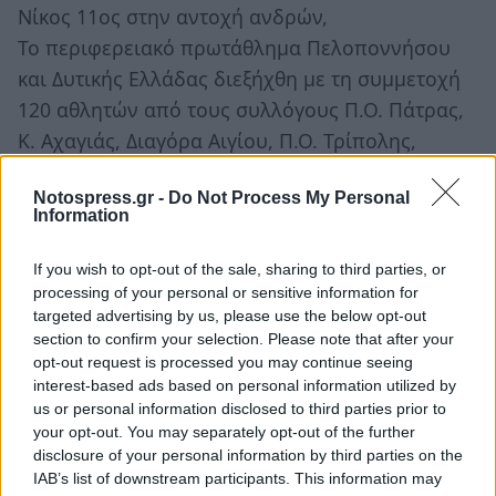
Νίκος 11ος στην αντοχή ανδρών,
Το περιφερειακό πρωτάθλημα Πελοποννήσου
και Δυτικής Ελλάδας διεξήχθη με τη συμμετοχή
120 αθλητών από τους συλλόγους Π.Ο. Πάτρας,
Κ. Αχαγιάς, Διαγόρα Αιγίου, Π.Ο. Τρίπολης,
Μεσσηνιακού, Α.Σ. Πύργου, Κορινθιακού, ΟΦΠ
Notospress.gr -
Do Not Process My Personal
Ιωαννίνων, ΑΟ Αγρινίου, ΑΕΚ Τρίπολης και
Information
Σπαρτιατικού στη περιοχή του Πανεπιστημίου
Πάτρας.
If you wish to opt-out of the sale, sharing to third parties, or
Κοντά στους ποδηλάτες του Σπαρτιατικού
processing of your personal or sensitive information for
targeted advertising by us, please use the below opt-out
βρέθηκαν οι προπονητές Γιαννιώσης Βασίλης
section to confirm your selection. Please note that after your
και Βορβής Χρήστος, ο Παναγιώτης Πριστούρης
opt-out request is processed you may continue seeing
έφορος ποδηλασίας και αρκετοί γονείς των
interest-based ads based on personal information utilized by
us or personal information disclosed to third parties prior to
αθλητών.
your opt-out. You may separately opt-out of the further
disclosure of your personal information by third parties on the
IAB’s list of downstream participants. This information may