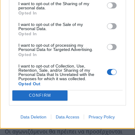
Όλοι οι συμμετέχοντες θα λάβουν μέρος σε
I want to opt-out of the Sharing of my
personal data.
τουλάχιστον δύο αγώνες. Ανάλογα με τις
Opted In
συμμετοχές σε κάθε κατηγορία θα αποφασιστεί
I want to opt-out of the Sale of my
από την οργανωτική επιτροπή αν θα γίνει
Personal Data.
Opted In
ταμπλό consolation ή ταμπλό δεύτερης
ευκαιρίας.
I want to opt-out of processing my
Personal Data for Targeted Advertising.
Ανάλογα με τις ανάγκες του τουρνουά μπορεί οι
Opted In
παίκτες να δώσουν έως και 2 παιχνίδια την ίδια
I want to opt-out of Collection, Use,
ημέρα.Στους ημιτελικούς και στους τελικούς
Retention, Sale, and/or Sharing of my
Personal Data that Is Unrelated with the
ενδέχεται να υπάρξει η δυνατότητα Διαιτητή
Purposes for which it was collected.
Opted Out
Καρέκλας (Chair Umpire).
CONFIRM
Κατηγορίες:
1. Άνδρες 14+
2. Γυναίκες 14+
Data Deletion
Data Access
Privacy Policy
Οι αγωνιζόμενοι θα πρέιπει να προσέρχονται