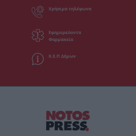
Χρήσιμα τηλέφωνα
Εφημερεύοντα
Φαρμακεία
Κ.Ε.Π Δήμων