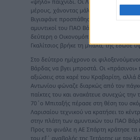
«ψηλό» παιχνίδι. Οι Λάκωνες διατήρησα
μέρους, χάνοντας μάλιστα δυο μεγάλες ευ
Βιγιαφάνε προσπάθησε να πλασάρει τον 
αμυντικοί του ΠΑΟ Βάρδας έδιωξαν τη μπ
δεύτερη ο Οικονομόπουλος εκτέλεσε το 
Γκαλίτσιος βρήκε τη μπάλα, της έδωσε ύ
Στο δεύτερο ημίχρονο οι φιλοξενούμενο
Βάρδας να βγει μπροστά. Οι «πράσινοι» 
αξιώσεις στα καρέ του Κραβαρίτη, αλλά 
Αντωνίου φώναζε διαρκώς από τον πάγκο
παίκτες του και ανακάτευε συνεχώς την 
70΄ο Μπιταξής πέρασε στη θέση του σκό
Λαρισαίου τεχνικού να κρατήσει το κέντ
στην πλάτη των αμυντικών του ΠΑΟ Βάρ
Προς το φινάλε η ΑΕ Σπάρτη κράτησε τα 
του εξ΄ αναβολής της Τετάρτης με τον 