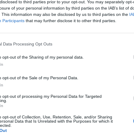
ατάσταση προκειμένου να παιχτεί καλό
disclosed to third parties prior to your opt-out. You may separately opt-
losure of your personal information by third parties on the IAB’s list of
. This information may also be disclosed by us to third parties on the
IA
Participants
that may further disclose it to other third parties.
αιρία που έκανε μπροστά από τα καρέ του
ανικά τον Βιγιαφάνε μέσα στη μεγάλη περιοχή
l Data Processing Opt Outs
κώνων πάσαρε στον Ηλιόπουλο αλλά ο
o opt-out of the Sharing of my personal data.
λα στα δίχτυα και να γράψει το 2-0. Στο 21′ ο
In
ει εκτελεστής, αλλά ο Σούλης έδιωξε τον
o opt-out of the Sale of my Personal Data.
ησε το κόρνερ. Στο 23΄ο Ντόμα έκανε φάουλ
In
 τον Μιάρη του συνδέσμου Δωδεκανήσου. Ο
λεση του αλλά ο Αργεντινός σημάδεψε τον
to opt-out of processing my Personal Data for Targeted
ing.
η μπάλα χωρίς δυσκολία.
In
o opt-out of Collection, Use, Retention, Sale, and/or Sharing
προστά και να βρουν τους επιθετικούς τους
ersonal Data that Is Unrelated with the Purposes for which it
lected.
 και Γκαλίτσιος τους νικούσαν συνεχώς στο
Out