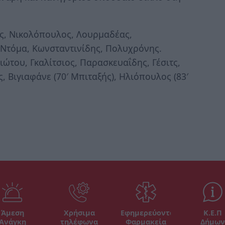
ης, Νικολόπουλος, Λουρμαδέας,
, Ντόμα, Κωνσταντινίδης, Πολυχρόνης.
ιώτου, Γκαλίτσιος, Παρασκευαΐδης, Γέσιτς,
 Βιγιαφάνε (70′ Μπιταξής), Ηλιόπουλος (83′
Άμεση
Χρήσιμα
Εφημερεύοντα
Κ.Ε.Π
Ανάγκη
τηλέφωνα
Φαρμακεία
Δήμων