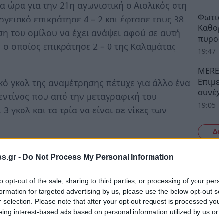
ια ώρα για την 21η αγωνιστική ο Αιολικός στη
Φωτιά
ειακό επικράτησε 4 – 2 και έφτασε τους 38
Καθο
ση του ομίλου να έχει ανάψει αφού σε αυτή
πυρο
ς ο οποίος επικράτησε 2 – 0 της Καλαμάτας
19:47
MERE
Επιμ
ικό γκολ της αναμέτρησης πέτυχε για άλλο ένα
συνέχ
γεντίνος που από την μεταγραφική του
19:05
 γκολ και τα τρία να είναι σε νίκες των
Δ
 Α.Ε. Σπάρτη στην έδρα του ΠΑΟ Βάρδας
s.gr -
Do Not Process My Personal Information
ν που δεν σταμάτησαν λεπτό να στηρίζουν
άλε αποθέωσαν τον Σωτήρη Αντωνίου και
to opt-out of the sale, sharing to third parties, or processing of your per
τοι οι Πρωταθλητές!».
formation for targeted advertising by us, please use the below opt-out s
r selection. Please note that after your opt-out request is processed y
Βάρδα και ο κόσμος γέμισε το γήπεδο ενώ ο
eing interest-based ads based on personal information utilized by us or