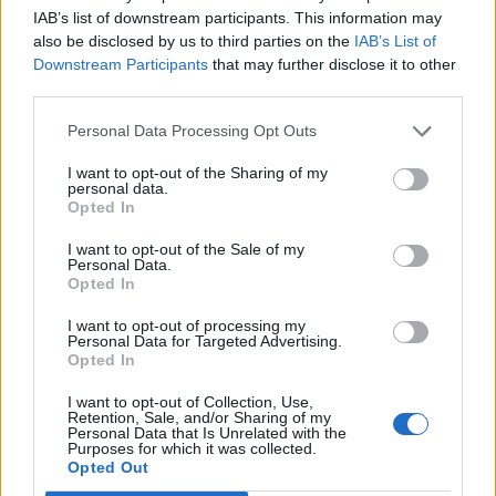
IAB’s list of downstream participants. This information may
αγώνα, τους αφανείς ήρωες, που ξύπνησαν από
also be disclosed by us to third parties on the
IAB’s List of
νωρίς και παρευρέθηκαν στο σημείο για να
Downstream Participants
that may further disclose it to other
βρίσκονται σε κάθε διασταύρωση, στα σημεία
third parties.
ανεφοδιασμού, στην εκκίνηση και τον
Personal Data Processing Opt Outs
τερματισμό, στη γραμματεία και όπου αλλού
I want to opt-out of the Sharing of my
χρειαζόταν.
personal data.
Opted In
Τέλος εκφράζει τις ευχαριστίες του στους
I want to opt-out of the Sale of my
χορηγούς που, παρά τις δυσκολίες της εποχής,
Personal Data.
Opted In
βοήθησαν καθοριστικά και κυρίως :
Την Cosmote
I want to opt-out of processing my
Personal Data for Targeted Advertising.
Toν Κ. Παναγιώτη Δρούσια Γεωργικά Προϊόντα
Opted In
και είδη – Γεράκι
I want to opt-out of Collection, Use,
Και την Ηπειρωτική Βιομηχανία Εμφιαλώσεων
Retention, Sale, and/or Sharing of my
Personal Data that Is Unrelated with the
Α.Ε. (Βίκος Α.Ε.)
Purposes for which it was collected.
Opted Out