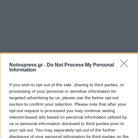
Notospress.gr -
Do Not Process My Personal
Information
Ευχαριστεί επίσης, όλους τους συμμετέχοντες
που τους τίμησαν με την παρουσία τους, τους
If you wish to opt-out of the sale, sharing to third parties, or
Σπαρτιάτες δρομείς και ιδιαίτερα εκείνους που
processing of your personal or sensitive information for
ταξίδεψαν από μακριά μεταδίδοντας την θετική
targeted advertising by us, please use the below opt-out
section to confirm your selection. Please note that after your
τους ενέργεια. Το παρόν έδωσαν και ο Δήμαρχος
opt-out request is processed you may continue seeing
της πόλης Κ. Ευάγγελος Βαλιώτης και η
interest-based ads based on personal information utilized by
Αντιπεριφερειάρχης Κ. Ντία Τζανετέα.
us or personal information disclosed to third parties prior to
your opt-out. You may separately opt-out of the further
Τεράστιο ευχαριστώ και στους εθελοντές του
disclosure of your personal information by third parties on the