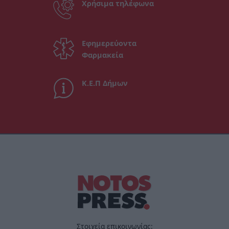
Χρήσιμα τηλέφωνα
Εφημερεύοντα
Φαρμακεία
Κ.Ε.Π Δήμων
Στοιχεία επικοινωνίας: