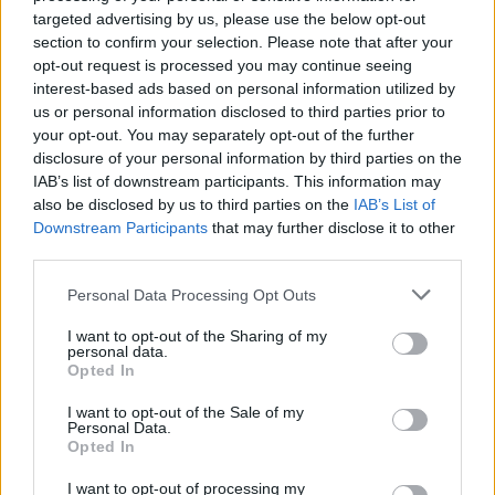
targeted advertising by us, please use the below opt-out
3. Τρίτη 19 Απριλίου 2016: Στις 20.10 θα
section to confirm your selection. Please note that after your
ξεκινήσει η απονομή πλακετών στους
opt-out request is processed you may continue seeing
Οργανωτές, συνδιοργανωτές και συμμετέχοντες
interest-based ads based on personal information utilized by
us or personal information disclosed to third parties prior to
στο τουρνουά.
your opt-out. You may separately opt-out of the further
disclosure of your personal information by third parties on the
«Είκοσι χρόνια καθημερινού αγώνα -
IAB’s list of downstream participants. This information may
αντιμέτωποι με σοβαρά προβλήματα υγείας,
also be disclosed by us to third parties on the
IAB’s List of
κακοποίησης, διαβίωσης - χιλιάδων παιδιών
Downstream Participants
that may further disclose it to other
third parties.
που περιμένουν από όλους εμάς μια ουσιαστική
ανταπόκριση... Ας είμαστε όλοι εκεί! «Αν
Personal Data Processing Opt Outs
ενωθούμε όλοι…θα τα καταφέρουμε» καταλήγει
I want to opt-out of the Sharing of my
η πρόσκληση των διοργανωτών.
personal data.
Opted In
I want to opt-out of the Sale of my
Personal Data.
Opted In
I want to opt-out of processing my