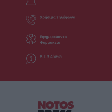
Χρήσιμα τηλέφωνα
Εφημερεύοντα
Φαρμακεία
Κ.Ε.Π Δήμων