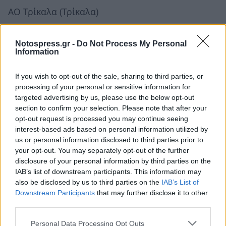
ΑΟ Τρίκαλα (Τρίκαλα)
ΑΟ Χανιά (Χανιά)
Notospress.gr -
Do Not Process My Personal
Information
Απόλλων Σμύρνης (Αθήνα)
If you wish to opt-out of the sale, sharing to third parties, or
Άρης (Θεσσαλονίκη)
processing of your personal or sensitive information for
targeted advertising by us, please use the below opt-out
Αχαρναϊκός (Αθήνα)
section to confirm your selection. Please note that after your
opt-out request is processed you may continue seeing
Καλλιθέα (Αθήνα)
interest-based ads based on personal information utilized by
us or personal information disclosed to third parties prior to
Κισσαμικός (Χανιά)
your opt-out. You may separately opt-out of the further
disclosure of your personal information by third parties on the
ΠΑΣ Λαμία (Λαμία)
IAB’s list of downstream participants. This information may
also be disclosed by us to third parties on the
IAB’s List of
Downstream Participants
that may further disclose it to other
ΟΦΗ (Ηράκλειο)
third parties.
Παναιγιάλειος (Αίγιο)
Personal Data Processing Opt Outs