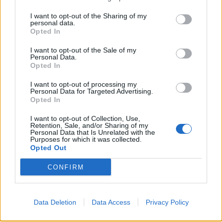
Πανελευσινιακός (Αθήνα) ή Ζάκυνθος
I want to opt-out of the Sharing of my
personal data.
Opted In
Πανθρακικός (Κομοτηνή)
I want to opt-out of the Sale of my
Personal Data.
Πανσερραϊκός (Σέρρες)
Opted In
Σπάρτη (Σπάρτη)
I want to opt-out of processing my
Personal Data for Targeted Advertising.
Opted In
I want to opt-out of Collection, Use,
Retention, Sale, and/or Sharing of my
Personal Data that Is Unrelated with the
Purposes for which it was collected.
Opted Out
CONFIRM
Data Deletion
Data Access
Privacy Policy