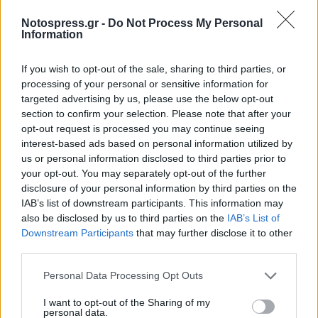
του μοναδικού αγώνα ποδοσφαίρου η οποία
εκτός από την δυναμικότητα που προβάλλει, θα
Notospress.gr -
Do Not Process My Personal
Information
μας θυμίζει πάντοτε ένα σημαντικό γεγονός για
τα Λακωνικά ποδοσφαιρικά δρώμενα και την
If you wish to opt-out of the sale, sharing to third parties, or
φιλανθρωπική δράση.
processing of your personal or sensitive information for
targeted advertising by us, please use the below opt-out
section to confirm your selection. Please note that after your
opt-out request is processed you may continue seeing
interest-based ads based on personal information utilized by
us or personal information disclosed to third parties prior to
your opt-out. You may separately opt-out of the further
disclosure of your personal information by third parties on the
IAB’s list of downstream participants. This information may
also be disclosed by us to third parties on the
IAB’s List of
Downstream Participants
that may further disclose it to other
third parties.
Personal Data Processing Opt Outs
I want to opt-out of the Sharing of my
personal data.