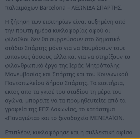
παλαιμάχων Barcelona – ΛΕΩΝΙΔΑ ΣΠΑΡΤΗΣ.
Η ζήτηση των εισιτηρίων είναι αυξημένη από
την πρώτη ημέρα κυκλοφορίας αφού οι
φίλαθλοι δεν θα συρρεύσουν στο δημοτικό
στάδιο Σπάρτης μόνο για να θαυμάσουν τους
Ισπανούς άσσους αλλά και για να στηρίξουν το
φιλανθρωπικό έργο της Ιεράς Μητρόπολης
Μονεμβασίας και Σπάρτης και του Κοινωνικού
Παντοπωλείου δήμου Σπάρτης. Τα εισιτήρια,
εκτός από τα γκισέ του σταδίου τη μέρα του
αγώνα, μπορείτε να τα προμηθευτείτε από τα
γραφεία της ΕΠΣ Λακωνίας, το κατάστημα
«Παναγιώτα» και το ξενοδοχείο ΜΕΝΕΛΑΪΟΝ.
Επιπλέον, κυκλοφόρησε και η συλλεκτική αφίσα