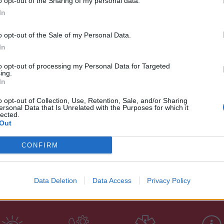
 η επιλογή σου ως προπονητής της ΚΑΠΑ 19
o opt-out of the Sharing of my personal data.
ι με τη συνέπεια ,το ήθος που σε διακρίνει, την
In
άθος σου για το ποδόσφαιρο ,τα επόμενα χρόνια
o opt-out of the Sale of my Personal Data.
 να επανδρώνουν τη μεγάλη ομάδα της πόλης
In
to opt-out of processing my Personal Data for Targeted
το νέο σου ποδοσφαιρικό βήμα. Θα σε
ing.
In
όμαστε ότι η «ΑΜΙΛΛΑ» θα συνεχίσει με τις
 τη θεμελιώσαμε και στηρίχθηκε σταθερά όλα
o opt-out of Collection, Use, Retention, Sale, and/or Sharing
ersonal Data that Is Unrelated with the Purposes for which it
lected.
Out
CONFIRM
Data Deletion
Data Access
Privacy Policy