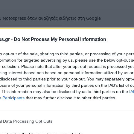
 Notospress όταν αναζητάς ειδήσεις στη Google
οσθήκη ως προτιμώμενη πηγή
τα αποτελέσματα της Google
s.gr -
Do Not Process My Personal Information
to opt-out of the sale, sharing to third parties, or processing of your per
formation for targeted advertising by us, please use the below opt-out s
r selection. Please note that after your opt-out request is processed y
eing interest-based ads based on personal information utilized by us or
ωάννου και ο Πρόεδρος Γιάννης Ηλιόπουλος
disclosed to third parties prior to your opt-out. You may separately opt-
losure of your personal information by third parties on the IAB’s list of
προς τον μέχρι σήμερα προπονητή της
. This information may also be disclosed by us to third parties on the
IA
Participants
that may further disclose it to other third parties.
ι την ανάγκη να ευχαριστήσει θερμά τον φίλο και
ικό έργο που προσέφερε για επτά συνεχόμενα
l Data Processing Opt Outs