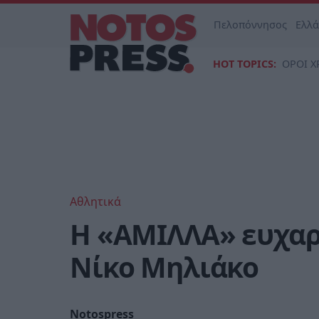
Πελοπόννησος
Ελλ
HOT TOPICS:
ΟΡΟΙ Χ
Αθλητικά
Η «ΑΜΙΛΛΑ» ευχαρι
Νίκο Μηλιάκο
Notospress