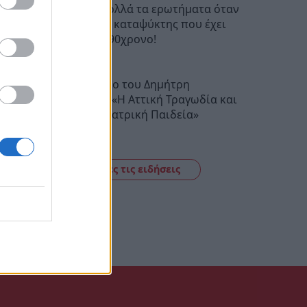
Μυστράς: Πολλά τα ερωτήματα όταν
ανοίγει ένας καταψύκτης που έχει
μέσα νεκρό 90χρονο!
12:06
Από το βιβλίο του Δημήτρη
Κατσαφάνα: «Η Αττική Τραγωδία και
Κωμωδία Θεατρική Παιδεία»
11:12
Δείτε όλες τις ειδήσεις