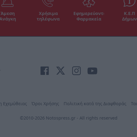
Άμεση
Χρήσιμα
Εφημερεύοντα
Κ.Ε.Π
Ανάγκη
τηλέφωνα
Φαρμακεία
Δήμων
r
η Εχεμύθειας
Όροι Χρήσης
Πολιτική κατά της Διαφθοράς
Τα
©2010-2026 Notospress.gr - All rights reserved