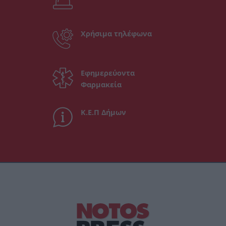
Χρήσιμα τηλέφωνα
Εφημερεύοντα
Φαρμακεία
Κ.Ε.Π Δήμων