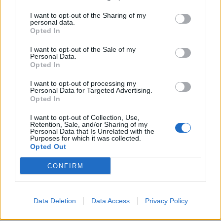
I want to opt-out of the Sharing of my
personal data.
Opted In
I want to opt-out of the Sale of my
Personal Data.
Opted In
Μέγας χορηγός του αγώνα το made in lakonia.gr,
I want to opt-out of processing my
η ψηφιακή αγορά της Λακωνίας.
Personal Data for Targeted Advertising.
Opted In
Οι εγγραφές συνεχίζονται
εδώ
I want to opt-out of Collection, Use,
Retention, Sale, and/or Sharing of my
Personal Data that Is Unrelated with the
Purposes for which it was collected.
Opted Out
CONFIRM
Data Deletion
Data Access
Privacy Policy