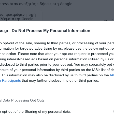
ress όταν αναζητάς ειδήσεις στη Google
ως προτιμώμενη πηγή
ελέσματα της Google
Ροή
s.gr -
Do Not Process My Personal Information
Αρκα
to opt-out of the sale, sharing to third parties, or processing of your per
αποκ
formation for targeted advertising by us, please use the below opt-out s
Μονή
r selection. Please note that after your opt-out request is processed y
ε το «Τρίαθλο Ευρώτα» που διεξήχθη στην
22:17
eing interest-based ads based on personal information utilized by us or
 2016 από τον Α.Π.Σ. «Καλλισθένης» και με
disclosed to third parties prior to your opt-out. You may separately opt-
Πελο
τα «Νικηφόρος Βρεττάκος» και της Δημοτικής
losure of your personal information by third parties on the IAB’s list of
η θε
. This information may also be disclosed by us to third parties on the
IA
ν και αθλούμενων υπήρξε μεγάλη, ενώ η
22:06
Participants
that may further disclose it to other third parties.
Βλαδ
στον
ών γεγονότων και ενδυνάμωσης κάθε
ανθ
l Data Processing Opt Outs
ος του Ν.Π.Δ.Δ. Δήμου Ευρώτα Παναγιώτης
20:41
ένειμε τα εύσημα στους διοργανωτές και
o opt-out of the Sharing of my personal data.