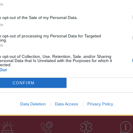
κά τη βοήθειά τους και συνετέλεσαν στην
Σεβα
In
εχάρη όλους τους φορείς, την Αστυνομική
20:17
o opt-out of the Sale of my Personal Data.
είου και τον Εθελοντικό Πυροσβεστικό
«Πόσα
In
αθοριστικά στην τήρηση της ασφάλειας κατά
Τουρ
για 
to opt-out of processing my Personal Data for Targeted
ing.
επιχ
In
19:56
o opt-out of Collection, Use, Retention, Sale, and/or Sharing
ersonal Data that Is Unrelated with the Purposes for which it
lected.
Δ
Out
CONFIRM
Data Deletion
Data Access
Privacy Policy