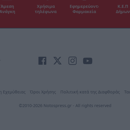
Άμεση
Χρήσιμα
Εφημερεύοντα
Κ.Ε.Π
Ανάγκη
τηλέφωνα
Φαρμακεία
Δήμων
r
η Εχεμύθειας
Όροι Χρήσης
Πολιτική κατά της Διαφθοράς
Τα
©2010-2026 Notospress.gr - All rights reserved