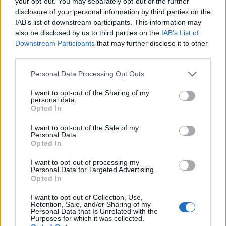
your opt-out. You may separately opt-out of the further
disclosure of your personal information by third parties on the
IAB’s list of downstream participants. This information may
also be disclosed by us to third parties on the
IAB’s List of
Downstream Participants
that may further disclose it to other
Προς την κατεύθυνση αυτή, η Αθλητική Ένωση
third parties.
του Δήμου Ασωπού συμβάλλει σημαντικά ως
συνδιοργανώτρια από το 2013.
Personal Data Processing Opt Outs
I want to opt-out of the Sharing of my
personal data.
Από τότε, το 2007, έως σήμερα η σταθερά
Opted In
ευγενική υποδοχή των παικτών από τα μέλη της
I want to opt-out of the Sale of my
διοργάνωσης, η αμεσότητα στην επικοινωνία, η
Personal Data.
Opted In
σύμπνοια και το φιλικό περιβάλλον καθιστούν
ξεχωριστό τον διαγωνισμό. Από κοινού με την
I want to opt-out of processing my
Personal Data for Targeted Advertising.
παρεχόμενη ασφάλεια μέσω της αδιάλειπτης
Opted In
παρουσίας της ιατρικής μας ομάδας και την
I want to opt-out of Collection, Use,
αμέριστη προσφορά των εθελοντών από τη
Retention, Sale, and/or Sharing of my
Personal Data that Is Unrelated with the
διαμόρφωση του αγωνιστικού χώρου μέχρι τη
Purposes for which it was collected.